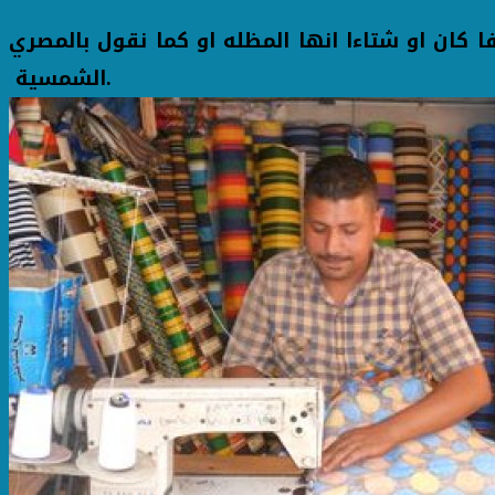
 كان او شتاءا انها المظله او كما نقول بالمصري
.
الشمسية