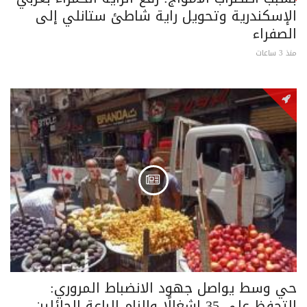
الإسكندرية وتحويل راية شاطئ ستانلي إلى
الصفراء
منذ 3 ساعات
حي وسط يواصل جهود الانضباط المروري:
التحفظ على 35 إشغالًا وإلزام الباعة الجائلين