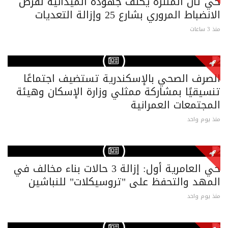
حي ثان المنتزه يكثف جهوده الميدانية لفرض
الانضباط المروري بشارع 25 وإزالة التعديات
منذ 3 ساعات
الصرف الصحي بالإسكندرية تستضيف اجتماعًا
تنسيقيًا بمشاركة ممثلي وزارة الإسكان وهيئة
المجتمعات العمرانية
منذ يوم واحد
حي العامرية أول: إزالة 3 حالات بناء مخالف في
المهد والتحفظ على "تروسيكلات" للنباشين
منذ يوم واحد