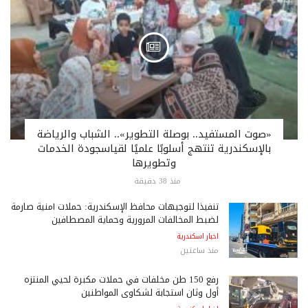
«صوت المستفيد.. بوصلة التطوير».. الشباب والرياضة
بالإسكندرية تنتهج أسلوبًا علميًا لقياسجودة الخدمات
وتطويرها
منذ 38 دقيقة
تنفيذًا لتوجيهات محافظ الإسكندرية: حملات أمنية صارمة
لضبط المخالفات المرورية وحماية المصطافين
اخبار اسكندرية
منذ ساعتين
رفع 150 طن مخلفات في حملات مكبرة لحيي المنتزه
أول وثان استجابة لشكاوى المواطنين