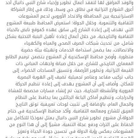
والوفد المرافق لها لتفقد أعمال تطوير وإحياء شارع النبي دانيال أحد
أعرق الشوارع التراثية في نطاق حي وسط، وذلك في إطار الشراكة
الاستراتيجية بين المحافظة والاتحاد الأوروبي لدعم المشروعات
الثقافية والتنموية. وخلال الجولة؛ استعرض المحافظ طبيعة المشروع
التي تهدف إلى إعادة الشارع إلى سابق عهده كموقع نابض بالحياة
الثقافية والتاريخية، من خلال أعمال إعادة تأهيل البنية التحتية بشكل
شامل، من تحديث شبكات الصرف الصحي والمياه والكهرباء
والاتصالات، بما يضمن استدامة الخدمات وتهيئة بيئة حضرية
متطورة. وأوضح محافظ الإسكندرية أن المشروع يتضمن ترميم الطابع
المعماري التاريخي للشارع، من خلال صيانة واجهات المباني ذات
القيمة التراثية، وتطوير الأرصفة، وتنسيق المساحات الخضراء، إلى
جانب تركيب مقاعد وعناصر تجميلية تضيف إلى الهوية البصرية
للمكان. وأضاف إلى أن المشروع يهدف إلى إعادة تنظيم الحركة
المرورية والأنشطة التجارية، حيث تم إنشاء مسارات مخصصة للمشاة
والدراجات، وتنظيم أماكن الباعة الجائلين بما يحافظ على النظام
والجمال العام، بالإضافة إلى تثبيت لوحات تعريفية توثق التاريخ
العريق للشارع ومعالمه الثقافية. وأكد محافظ الإسكندرية في ختام
الجولة،أن مشروع تطوير شارع النبي دانيال يمثل نموذجًا للتكامل بين
الحفاظ على التراث ودفع عجلة التنمية، مشيرًا إلى أن هذا النوع من
المشروعات يعكس رؤية الدولة في تحسين جودة الحياة وتعزيز