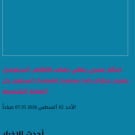
ابتكار مصري ينهي جفاف الأظافر: أسيتوديل
أسيتون جل (Acetodel Acetone Gel) يتصدر خيارات
العناية الشخصية
الأحد 02 أغسطس 2026 07:35 صباحاً
أحدث الاخبار