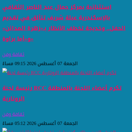
استثنائية بمركز جمال عبد الناصر الثقافي
بالإسكندرية عبلة شريف تتألق في تقديم
الحفل.. وخديجة تخطف الأنظار بـ«زهرة المدائن»
و«أما براوة»
ثقافة وفن
الجمعة 07 أغسطس 2026 09:15 مساءً
رئيسة لجنة RCC تكرم أعضاء اللجنة بالمنطقة
الروتارية
ثقافة وفن
الجمعة 07 أغسطس 2026 05:12 مساءً