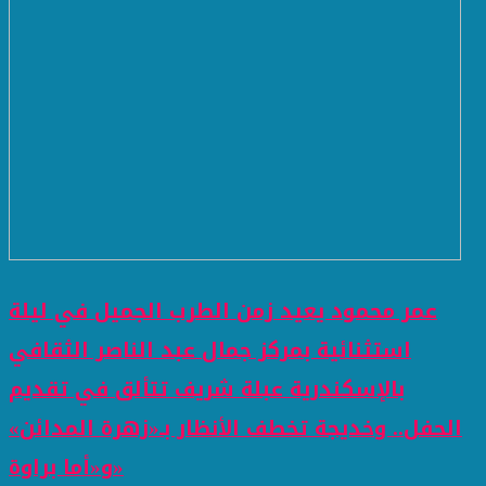
عمر محمود يعيد زمن الطرب الجميل في ليلة
استثنائية بمركز جمال عبد الناصر الثقافي
بالإسكندرية عبلة شريف تتألق في تقديم
الحفل.. وخديجة تخطف الأنظار بـ«زهرة المدائن»
و«أما براوة»