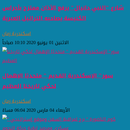
شارع "النبي دانيال" يرفع الأذان ممتزج بأجراس
الكنيسة يصاحبه التراتيل العبرية
اسكندرية زمان
الاثنين 01 يونيو 2020 10:10 صباحاً
سور" الإسكندرية القديم " متحديًا الإهمال
لحكي تاريخنا العظيم
اسكندرية زمان
الأربعاء 04 مارس 2020 06:04 مساءً