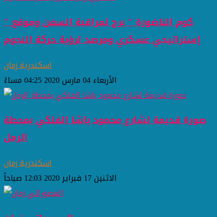
" كوم الناضورة " برج لمراقبة السفن وموقع
إستراتيجي عسكري ومرصد لرؤية حركة النجوم
اسكندرية زمان
الأربعاء 04 مارس 2020 04:25 مساءً
صورة قديمة لشارع محمود باشا الفلكي بمحطة
الرمل
اسكندرية زمان
الاثنين 17 فبراير 2020 12:03 صباحاً