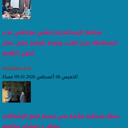
محافظ الإسكندرية يلتقي مواطني غرب
المحافظة ببرج العرب ويوجّه بتوفير فرص عمل
لذوي الهمم
اخبار اسكندرية
الخميس 06 أغسطس 2026 09:10 مساءً
حملة مسائية مكبرة بحي وسط لرفع الإشغالات
وغلق 5 منشآت مخالفة