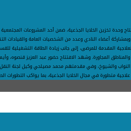
دة تخزين الخلايا الجذعية، ضمن أحد المشروعات المجتمعية الكب
وبمشاركة أعضاء النادي وعدد من الشخصيات العامة والقيادات الت
ة والمناطق المجاورة. وشهد الافتتاح حضور عبد العزيز قنصوه، وأي
 النواب والشيوخ، وفي مقدمتهم محمد مصيلحي وكيل لجنة النقل 