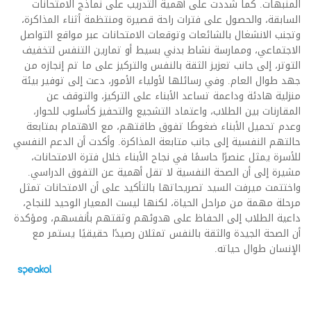
المنبهات. كما شددت على أهمية التدريب على نماذج الامتحانات
السابقة، والحصول على فترات راحة قصيرة ومنتظمة أثناء المذاكرة،
وتجنب الانشغال بالشائعات وتوقعات الامتحانات عبر مواقع التواصل
الاجتماعي، وممارسة نشاط بدني بسيط أو تمارين التنفس لتخفيف
التوتر، إلى جانب تعزيز الثقة بالنفس والتركيز على ما تم إنجازه من
جهد طوال العام. وفي رسائلها لأولياء الأمور، دعت إلى توفير بيئة
منزلية هادئة وداعمة تساعد الأبناء على التركيز، والتوقف عن
المقارنات بين الطلاب، واعتماد التشجيع والتحفيز كأسلوب للحوار،
وعدم تحميل الأبناء ضغوطًا تفوق طاقتهم، مع الاهتمام بمتابعة
حالتهم النفسية إلى جانب متابعة المذاكرة. وأكدت أن الدعم النفسي
للأسرة يمثل عنصرًا حاسمًا في نجاح الأبناء خلال فترة الامتحانات،
مشيرة إلى أن الصحة النفسية لا تقل أهمية عن التفوق الدراسي.
واختتمت ميرفت السيد تصريحاتها بالتأكيد على أن الامتحانات تمثل
مرحلة مهمة من مراحل الحياة، لكنها ليست المعيار الوحيد للنجاح،
داعية الطلاب إلى الحفاظ على هدوئهم وثقتهم بأنفسهم، ومؤكدة
أن الصحة الجيدة والثقة بالنفس تمثلان رصيدًا حقيقيًا يستمر مع
الإنسان طوال حياته.