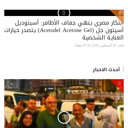
ابتكار مصري ينهي جفاف الأظافر: أسيتوديل
أسيتون جل (Acetodel Acetone Gel) يتصدر خيارات
العناية الشخصية
الأحد 02 أغسطس 2026 07:35 صباحاً
أحدث الاخبار