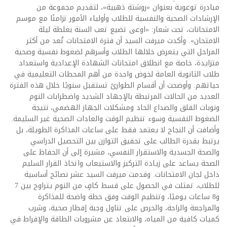
مبادرة توعوية بعنوان «روشتة ذهبية»، لتقديم مجموعة من
الإرشادات الصحية والنفسية للطلاب وأولياء الأمور تزامنًا مع موسم
الامتحانات، تحت شعار: «اوعى تضيع تعب السنة بغلطة ليلة
الامتحان». وأكدت ميرفت السيد أن فترة الامتحانات تُعد من أكثر
المراحل التي يتعرض خلالها الطلاب وأسرهم لضغوط نفسية وصحية
متزايدة، خاصة مع انطلاق امتحانات الشهادة الإعدادية واستعداد
طلاب الثانوية العامة لخوض واحدة من أهم المحطات التعليمية في
حياتهم. وأوضحت أن أقسام الطوارئ تستقبل سنويًا خلال هذه الفترة
العديد من الحالات المرتبطة بالإجهاد الشديد واضطرابات النوم
ونوبات القلق والصداع الحاد ومشكلات الجهاز الهضمي، نتيجة
الضغوط النفسية وسوء تنظيم الوقت والعادات الصحية غير السليمة.
وأضافت أن النجاح لا يعتمد فقط على ساعات المذاكرة الطويلة، بل
يرتبط بقدرة الطالب على تحقيق التوازن بين التحصيل الدراسي
والصحة الجسدية والاستقرار النفسي، مشيرة إلى أن الحفاظ على
الصحة يساعد على زيادة التركيز والاستيعاب واتخاذ القرار السليم
داخل لجان الامتحانات. وقدمت ميرفت السيد عشر نصائح أساسية
للطلاب، تمثلت في الحصول على قسط كافٍ من النوم يتراوح بين 7
و8 ساعات يوميًا، وتنظيم الوقت وفق خطة واضحة للمذاكرة
والمراجعة والراحة، والحرص على تناول وجبة إفطار صحية، وشرب
كميات كافية من المياه، والابتعاد عن مشروبات الطاقة والإفراط في