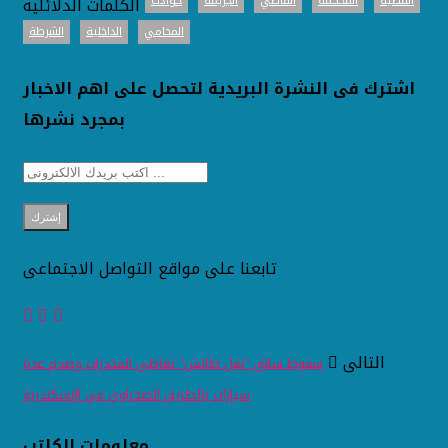
الكلمات الدلائليه
القضية
المحكمة
القاضي
الجريمة
حوادث
المحامي
الداخلية
الشرطة
اشترك فى النشرة البريدية لتحصل على اهم الاخبار
بمجرد نشرها
تابعنا على مواقع التواصل الاجتماعى
التالى
سقوط سائق "نقل طائش" تعاطى المخدرات وصدم عدة
سيارات بالطريق الصحراوي في الإسكندرية
معلومات الكاتب