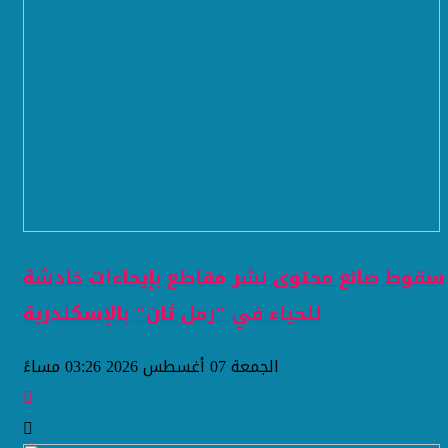
سقوط صانع محتوى نشر مقاطع بإيحاءات خادشة
للحياء في "رمل ثان" بالإسكندرية
الجمعة 07 أغسطس 2026 03:26 مساءً