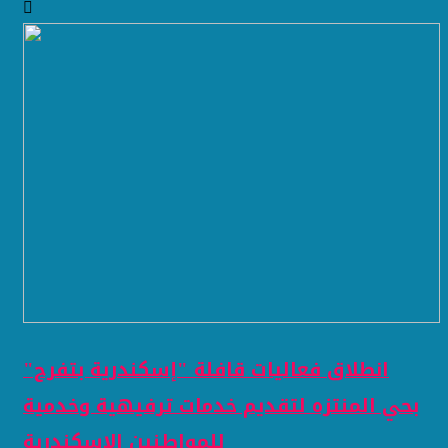
انطلاق فعاليات قافلة "إسكندرية بتفرح"
بحي المنتزه لتقديم خدمات ترفيهية وخدمية
للمواطنين ​الإسكندرية