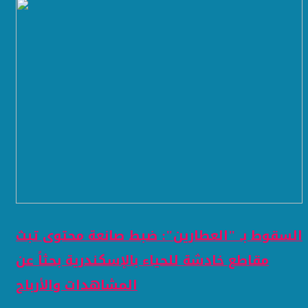
السقوط بـ "العطارين": ضبط صانعة محتوى تبث
مقاطع خادشة للحياء بالإسكندرية بحثاً عن
المشاهدات والأرباح