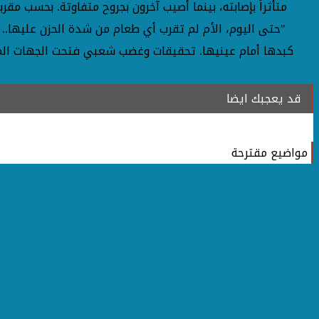
متأثراً بإصابته، بينما أصيب آخرون بجروح متفاوتة. بحسب مق
"حتى اليوم، الأم لم تقرب أي طعام من شدة الحزن عليها..
كبدها أمام عينيها. تحقيقات وغضب شعبي فتحت الجهات المختص
قد يعجبك ايضا
مواضيع مقترحة