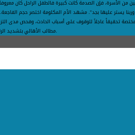
ربين من الأسرة، فإن الصدمة كانت كبيرة فالطفل الراحل كان معروفا
 وربنا يستر عليها بجد". مشهد الأم المكلومة اختصر حجم الفاج
ة تحقيقاً عاجلاً للوقوف على أسباب الحادث، وفحص مدى التزام ا
مطالب الأهالي بتشديد الرقابة على الملاهي وألعاب الأطفال، خاصة مع تكرار حوادث مماثلة.