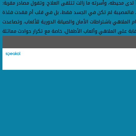
ً لدى محيطه، وأسرته ما زالت تتلقى العلاج. وتقول مصادر مقربة:
عة.. فالمصيبة لم تكن في الجسد فقط، بل في قلب أم فقدت فلذة
لملاهي باشتراطات الأمان والصيانة الدورية للألعاب. وتصاعدت