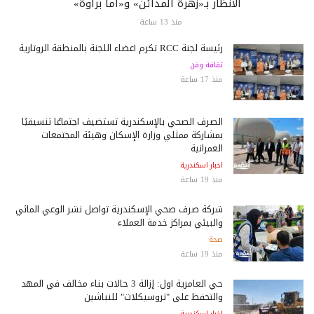
الأنظار بـ«زهرة المدائن» و«أما براوة»
منذ 13 ساعة
رئيسة لجنة RCC تكرم أعضاء اللجنة بالمنطقة الروتارية
ثقافة وفن
منذ 17 ساعة
الصرف الصحي بالإسكندرية تستضيف اجتماعًا تنسيقيًا
بمشاركة ممثلي وزارة الإسكان وهيئة المجتمعات
العمرانية
اخبار اسكندرية
منذ 19 ساعة
شركة صرف صحي الإسكندرية تواصل نشر الوعي المائي
والبيئي بمراكز خدمة العملاء
صحة
منذ 19 ساعة
حي العامرية أول: إزالة 3 حالات بناء مخالف في المهد
والتحفظ على "تروسيكلات" للنباشين
اخبار اسكندرية