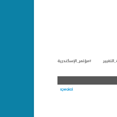
لتغيير #مؤتمر_الإسكندرية