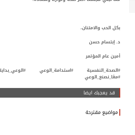
بكل الحب والامتنان،
د. إبتسام حسن
أمين عام المؤتمر
#الصحة_النفسية #استدامة_الوعي #الوعي_بداية_ا
#معًا_نصنع_الوعي
قد يعجبك ايضا
مواضيع مقترحة