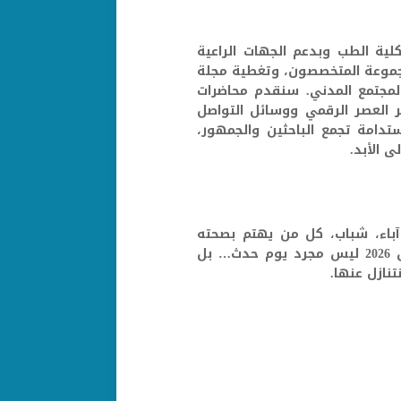
كلية الطب وبدعم الجهات الراعية
مثل جمعية مصابيح الهدى، SIS Training Academy، مجموعة المتخصصون، وتغطية مجلة
 والمجتمع المدني. سنقدم محاضرات
 العصر الرقمي ووسائل التواصل
دامة تجمع الباحثين والجمهور،
 الأبد.
 آباء، شباب، كل من يهتم بصحته
النفسية وبصحة من حوله – لتكونوا معنا. لنجعل 28 مارس 2026 ليس مجرد يوم حدث… بل
نازل عنها.