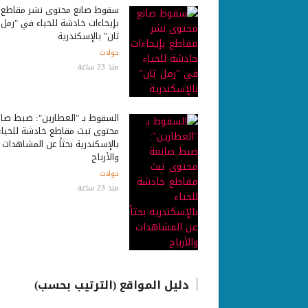
سقوط صانع محتوى نشر مقاطع
بإيحاءات خادشة للحياء في "رمل
ثان" بالإسكندرية
حوادث
منذ 23 ساعة
السقوط بـ "العطارين": ضبط صان
محتوى تبث مقاطع خادشة للحياء
بالإسكندرية بحثاً عن المشاهدات
والأرباح
حوادث
منذ 23 ساعة
دليل المواقع (الترتيب بحسب)