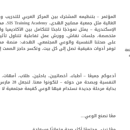
المؤتمر – بتنظيمه المشترك بين المركز العربي للتدريب و
الغالية 
الإسكندرية – يمثل نموذجًا ناجحًا للتكامل بين الأكاديميا
متخصصة، جلسات نقاش، وورش عمل تفاعلية تتناول تأثير
على صحتنا النفسية والوعي المجتمعي. الهدف: منصة مست
توفر أدوات حقيقية تصل إلى كل بيت، وتكسر حاجز الصمت إلى
عة
أدعوكم جميعًا – أطباء، أخصائيين، باحثين، طلاب، أمهات،
بداية مرحلة جديدة نستدام فيها الوعي كقيمة مجتمعية لا نت
معًا نصنع الوعي…
معًا نبني مجتمعًا أكثر صحة وتوازنًا وسعادة.