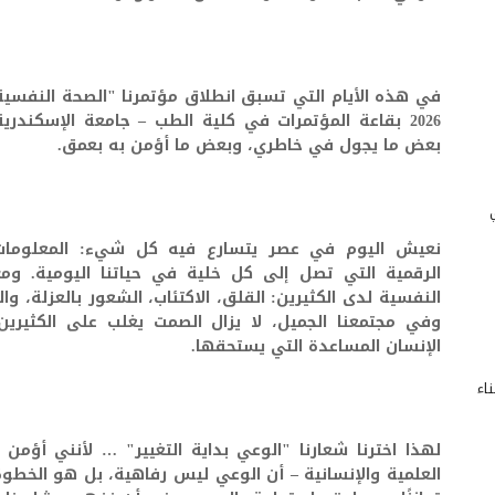
2026 بقاعة المؤتمرات في كلية الطب – جامعة الإسكند
بعض ما يجول في خاطري، وبعض ما أؤمن به بعمق.
نعيش اليوم في عصر يتسارع فيه كل شيء: المعلومات، ا
الرقمية التي تصل إلى كل خلية في حياتنا اليومية. ومع
النفسية لدى الكثيرين: القلق، الاكتئاب، الشعور بالعزلة، وال
وفي مجتمعنا الجميل، لا يزال الصمت يغلب على الكثير
الإنسان المساعدة التي يستحقها.
الات بناء
لهذا اخترنا شعارنا "الوعي بداية التغيير" … لأنني أؤم
العلمية والإنسانية – أن الوعي ليس رفاهية، بل هو الخطوة 