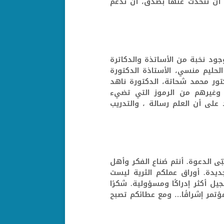
، أن نتحدث عنها بصدق، أن ندعم
جود نخبة من الأساتذة والدكاترة
الحليم منسي، الأستاذة الدكتورة
كتور محمد شحاتة، الدكتورة ناهد
 وغيرهم من الرموز التي تضيء
لى أن العلم رسالة ، والتدريب
 الدعوة. أنتم صُناع الفكر وأهل
جديدة. أوراق عملكم الثرية ليست
 أكثر إدراكًا ومسؤولية. شكرًا
لمؤتمر إشراقًا… ومع عطائكم تصبح