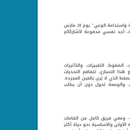
في هذه الأيام التي تسبق انطلاق مؤتمرنا "الصحة النفسية واستدامة الوعي" يوم 28 مارس
رية، أجد نفسي مدفوعة لأشارككم
لضغوط، التغييرات، والتأثيرات
 هذا التسارع، تتفاقم التحديات
ضغط الذي لا يُرى بالعين المجردة.
ين، والوصمة تحول دون أن يطلب
ن – ومعي فريق كامل من القامات
الأولى والأساسية نحو حياة أكثر