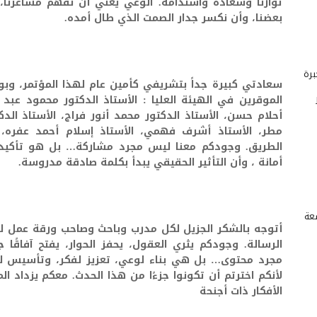
توازنًا وسعادة واستدامة. الوعي يعني أن نفهم مشاعرنا
بعضنا، وأن نكسر جدار الصمت الذي طال أمده.
رة
سعادتي كبيرة جداً بتشريفي كأمين عام لهذا المؤتمر، وبو
الموقرين في الهيئة العليا : الأستاذ الدكتور محمود عبد 
أحلام حسن، الأستاذ الدكتور محمد أنور فراج، الأستاذ الد
مطر، الأستاذ أشرف فهمي، الأستاذ إسلام أحمد عفره،
الطريق. وجودكم معنا ليس مجرد مشاركة… بل هو تأكيد ع
أمانة ، وأن التأثير الحقيقي يبدأ بكلمة صادقة مدروسة.
عة
أتوجه بالشكر الجزيل لكل مدرب وباحث وصاحب ورقة عمل لبّى
الرسالة. وجودكم يثري العقول، يحفز الحوار، يفتح آفاقًا 
مجرد محتوى… بل هي بناء لوعي، تعزيز لفكر، وتأسيس لجيل
لأنكم اخترتم أن تكونوا جزءًا من هذا الحدث. معكم يزداد ا
الأفكار ذات أجنحة