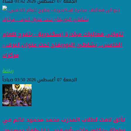
الجمعة 07 أغسطس 2026 01:42 مساءً
تتوالى فعاليات مبادرة إسكندرية - بتفرح للعام
الخامس.. بشاطئ البوريفاج تحت عنوان اعرف -
مركزك
رياضة
الجمعة 07 أغسطس 2026 03:50 صباحاً
تألق لافت لطلاب المدرب محمد محمود غانم في
بطولة «دكتور ماث» بأبو قير.. 112 طفلًا يحصدون