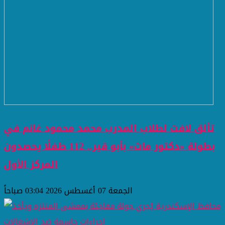
تألق لافت لطلاب المدرب محمد محمود غانم في
بطولة «دكتور ماث» بأبو قير.. 112 طفلًا يحصدون
المركز الأول
الجمعة 07 أغسطس 2026 03:04 صباحاً