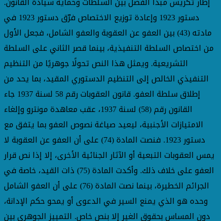
إطار تكريس مبدأ الفصل بين السلطات وحماية سيادة القانون.
دستور 1923 وإعادة توزيع الاختصاص فرّق دستور 1923 في
مادته (43) بين العفو عن العقوبة والعفو الشامل، فجعل الأول
من اختصاص السلطة التنفيذية، بينما قصر الثاني على السلطة
التشريعية. ويمثل هذا النص تحولًا جوهريًا من التنظيم
التنفيذي الخالص إلى التنظيم الدستوري المقيد، بما يحد من
إطلاق سلطة العفو. قانون العقوبات رقم 58 لسنة 1937 جاء
القانون رقم (58) لسنة 1937، عقب معاهدة مونترو وإلغاء
الامتيازات الأجنبية، ليعيد صياغة نصوص العفو بما يتفق مع
دستور 1923. فنصت المادة (74) على أن العفو عن العقوبة لا
يمس العقوبات التبعية أو الآثار الجنائية الأخرى، إلا إذا نص قرار
العفو على خلاف ذلك. وأكدت المادة (75) ذات القيد، خاصة في
الجرائم الخطيرة، بينما نصت المادة (76) على أن العفو الشامل
وحده هو الذي يمنع السير في الدعوى أو يمحو حكم الإدانة،
دون المساس بحقوق الغير إلا بنص خاص. التمييز الجوهري بين