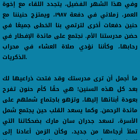
وفي هذا الشهر الفضيل، يتجدد اللقاء مع إخوة
العمر، زملائي في دفعة ١٩٨٧، ويمتزج حنيننا مع
حنين دفعات أخرى لترتمي بنا الخطى جميعًا في
حضن مدرستنا الأم. نجتمع على مائدة الإفطار في
رحابها، وكأننا نؤدي صلاة العشاء في محراب
الذكريات.
ما أجمل أن ترى مدرستك وقد فتحت ذراعيها لك
بعد كل هذه السنين! هي حقًا كأم حنون تفرح
بعودة أبنائها إليها، وتزهو باجتماع شملهم على
مائدة الرحمن. وكما يسعد القلب حين يجتمع شمل
الأسرة، تسعد جدران سان مارك بضحكاتنا التي
تملأ أرجاءها من جديد، وكأن الزمن أعادنا إلى