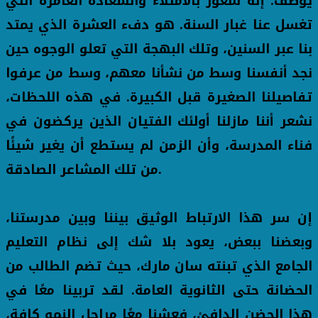
يوصف؛ إنه شعور بالامتلاء والسعادة الغامرة التي
تغسل عنا غبار السنة. هو دفء العشرة الذي يمتد
بنا عبر السنين، وتلك البهجة التي تعلو الوجوه حين
نجد أنفسنا وسط من نشأنا معهم، وسط من عرفوا
تفاصيلنا الصغيرة قبل الكبيرة. في هذه اللحظات،
نشعر أننا مازلنا أولئك الفتيان الذين يركضون في
فناء المدرسة، وأن الزمن لم يستطع أن يغير شيئًا
من تلك المشاعر الصادقة.
إن سر هذا الارتباط الوثيق بيننا وبين مدرستنا،
وبعضنا ببعض، يعود بلا شك إلى نظام التعليم
الجامع الذي تبنته سان مارك، حيث تضم الطالب من
الحضانة حتى الثانوية العامة. لقد تربينا معًا في
هذا الحضن الدافئ، فعشنا معًا مراحل النمو كافة،