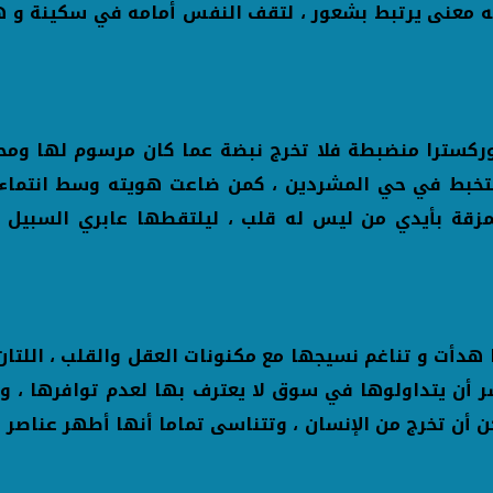
له معنى يرتبط بشعور ، لتقف النفس أمامه في سكينة و ه
وركسترا منضبطة فلا تخرج نبضة عما كان مرسوم لها ومح
لتخبط في حي المشردين ، كمن ضاعت هويته وسط انتماءا
مزقة بأيدي من ليس له قلب ، ليلتقطها عابري السبيل
إذا هدأت و تناغم نسيجها مع مكنونات العقل والقلب ، الل
 أن يتداولوها في سوق لا يعترف بها لعدم توافرها ، و 
ن أن تخرج من الإنسان ، وتتناسى تماما أنها أطهر عناص