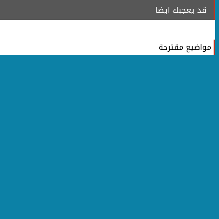
قد يعجبك ايضا
مواضيع مقترحة