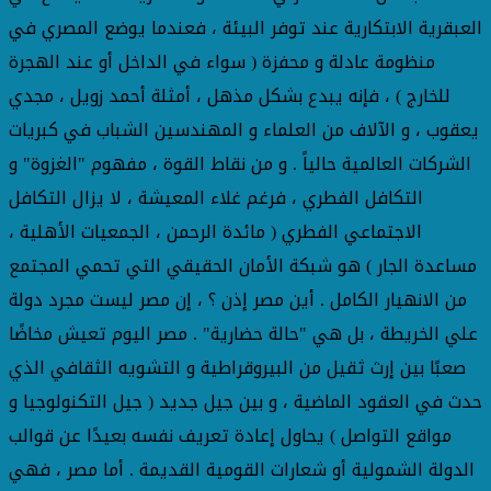
العبقرية الابتكارية عند توفر البيئة ، فعندما يوضع المصري في
منظومة عادلة و محفزة ( سواء في الداخل أو عند الهجرة
للخارج ) ، فإنه يبدع بشكل مذهل ، أمثلة أحمد زويل ، مجدي
يعقوب ، و الآلاف من العلماء و المهندسين الشباب في كبريات
الشركات العالمية حالياً . و من نقاط القوة ، مفهوم "الغزوة" و
التكافل الفطري ، فرغم غلاء المعيشة ، لا يزال التكافل
الاجتماعي الفطري ( مائدة الرحمن ، الجمعيات الأهلية ،
مساعدة الجار ) هو شبكة الأمان الحقيقي التي تحمي المجتمع
من الانهيار الكامل . أين مصر إذن ؟ ، إن مصر ليست مجرد دولة
علي الخريطة ، بل هي "حالة حضارية" . مصر اليوم تعيش مخاضًا
صعبًا بين إرث ثقيل من البيروقراطية و التشويه الثقافي الذي
حدث في العقود الماضية ، و بين جيل جديد ( جيل التكنولوجيا و
مواقع التواصل ) يحاول إعادة تعريف نفسه بعيدًا عن قوالب
الدولة الشمولية أو شعارات القومية القديمة . أما مصر ، فهي