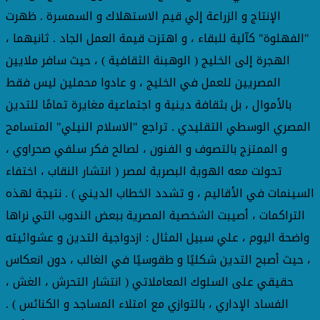
الإنتاج و الزراعة إلي قيم الاستهلاك و السمسرة . ظهرت
"الفهلوة" كآلية للبقاء ، و اهتزت قيمة العمل الجاد . ثانيهما ،
الهجرة إلى الخليج ( الوهبنة الثقافية ) ، حيث سافر ملايين
المصريين للعمل في الخليج ، و عادوا محملين ليس فقط
بالأموال ، بل بثقافة دينية و اجتماعية مغايرة تمامًا للتدين
المصري الوسطي التقليدي . تراجع "الاسلام النيلي" المتسامح
و الممتزج بالتصوف و الفنون ، لصالح فكر سلفي صحراوي ،
تحولت معه الهوية البصرية لمصر ( انتشار النقاب ، اختفاء
السينمات في الأقاليم ، و تشدد الخطاب الديني ) . نتيجة لهذه
التراكمات ، أصيبت الشخصية المصرية ببعض الندوب التي نراها
واضحة اليوم ، علي سبيل المثال : ازدواجية التدين و عشوائيته
، حيث أصبح التدين شكليًا و طقوسيًا في الغالب ، دون انعكاس
حقيقي على السلوك المعاملاتي ( انتشار التحرش ، الغش ،
الفساد الإداري ، بالتوازي مع امتلاء المساجد و الكنائس ) .