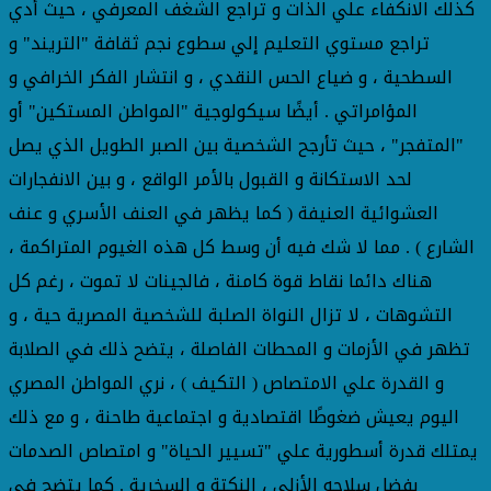
كذلك الانكفاء علي الذات و تراجع الشغف المعرفي ، حيث أدي
تراجع مستوي التعليم إلي سطوع نجم ثقافة "التريند" و
السطحية ، و ضياع الحس النقدي ، و انتشار الفكر الخرافي و
المؤامراتي . أيضًا سيكولوجية "المواطن المستكين" أو
"المتفجر" ، حيث تأرجح الشخصية بين الصبر الطويل الذي يصل
لحد الاستكانة و القبول بالأمر الواقع ، و بين الانفجارات
العشوائية العنيفة ( كما يظهر في العنف الأسري و عنف
الشارع ) . مما لا شك فيه أن وسط كل هذه الغيوم المتراكمة ،
هناك دائما نقاط قوة كامنة ، فالجينات لا تموت ، رغم كل
التشوهات ، لا تزال النواة الصلبة للشخصية المصرية حية ، و
تظهر في الأزمات و المحطات الفاصلة ، يتضح ذلك في الصلابة
و القدرة علي الامتصاص ( التكيف ) ، نري المواطن المصري
اليوم يعيش ضغوطًا اقتصادية و اجتماعية طاحنة ، و مع ذلك
يمتلك قدرة أسطورية علي "تسيير الحياة" و امتصاص الصدمات
بفضل سلاحه الأزلي ، النكتة و السخرية . كما يتضح في