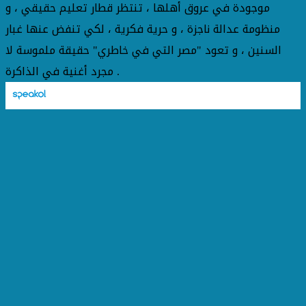
موجودة في عروق أهلها ، تنتظر قطار تعليم حقيقي ، و
منظومة عدالة ناجزة ، و حرية فكرية ، لكي تنفض عنها غبار
السنين ، و تعود "مصر التي في خاطري" حقيقة ملموسة لا
مجرد أغنية في الذاكرة .