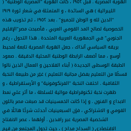
الهوية المصرية . قبل ١٩٥٢ ، كانت الهوية "المصرية الوطنية" (
الليبرالية ) هي السائدة ، و المتمثلة في شعار ثورة ١٩١٩
"الدين لله و الوطن للجميع" . بعد ١٩٥٢ ، تم تذويب هذه
الخصوصية لصالح المد القومي العربي ، فأصبحت مصر"الإقليم
الجنوبي" في الجمهورية العربية المتحدة . هذا التحول ، رغم
بريقه السياسي آنذاك ، جعل الهوية المصرية تابعة لمحيط
أوسع ، مما أضعف الرابطة الوطنية المحلية الدقيقة . صعود
الطبقة الوسطى الجديدة ( أبناء الفلاحين و العمال الذين نالوا
قسطًا من التعليم بفضل مجانية التعليم ) غيٓر من طبيعة النخبة
الثقافية . اختفت النخبة "الفرنكوفونية" و الأرستقراطية ، و
ظهرت نخبة تكنوقراطية موالية للسلطة ، ما أثر علي نمط
الابداع و الفنون . و إذا كانت الخمسينيات قد صبغت مصر باللون
القومي و الاشتراكي ، فإن السبعينيات أحدثت شرخًا هائلًا في
الشخصية المصرية عبر رافدين . أولهما ، عصر الانفتاح
الاقتصادي ( السداح مداح ) ، حيث تحول المجتمع من قيم