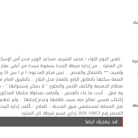
الات بناء
..تلقى اليوم اللواء / محمد الشريف مساعد الوزير مدير أمن الإس
رة
وأصيبت
الشقة سكنها بالطابق الرابع بالعقار محل البلاغ .. بالطريق العام
ربة منزل .. أيدت ما جاء بالفحص .. وأضافت بمحاولة نجلتها المذكورة
إكتئاب نفسي تعالج منه بسبب طلاقها وعدم إنجابها .. ولم تتهم 
عة
نقل المصابة لمستشفي شرق المدينة .. للعلاج - كُلفت إدارة البحث ا
المحضر رقم 10853/ 2018 إداري قسم شرطة ثان المنتزه
قد يعجبك ايضا