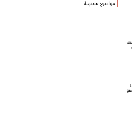
مواضيع مقترحة
عة
ر
ميع