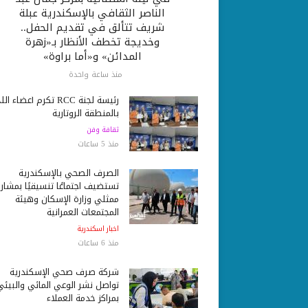
الناصر الثقافي بالإسكندرية عبلة
شريف تتألق في تقديم الحفل..
وخديجة تخطف الأنظار بـ«زهرة
المدائن» و«أما براوة»
منذ ساعة واحدة
رئيسة لجنة RCC تكرم أعضاء ا
بالمنطقة الروتارية
ثقافة وفن
منذ 5 ساعات
الصرف الصحي بالإسكندرية
تستضيف اجتماعًا تنسيقيًا بمشار
ممثلي وزارة الإسكان وهيئة
المجتمعات العمرانية
اخبار اسكندرية
منذ 6 ساعات
شركة صرف صحي الإسكندرية
تواصل نشر الوعي المائي والبيئي
بمراكز خدمة العملاء