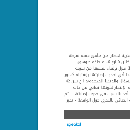
كندرية اخطارا من مأمور قسم شرطة
ثان المنتزه .. من إدارة شرطة النجدة بسقوط سيدة من أعلى عقار كائن شارع 6– منطقة طوسون ..
 ** بالانتقال والفحص .. تبين قيام المدعوه/ ا م ا سن 26 ربة منزل بإلقاء نفسها من شرفة
 مما أدي لحدوث إصابتها بإشتباه كسور
بعظام الجمجمة والكتف الأيمن والضلوع " لا يمكن إستجوابها " - بسؤال والدتها المدعوه/د ا ع سن 42
 الإنتحار لكونها تعاني من حالة
أحد بالتسبب في حدوث إصابتها - تم
لجنائي بالتحري حول الواقعة - تحرر