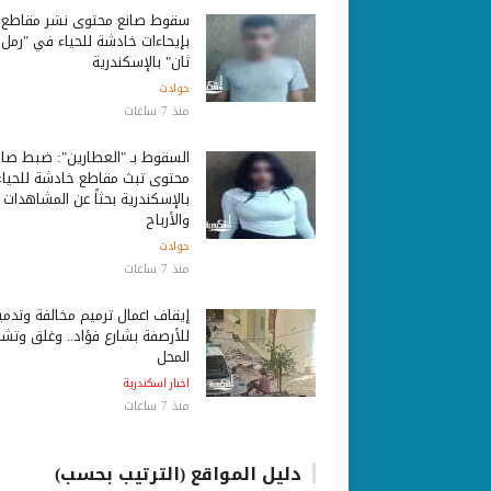
سقوط صانع محتوى نشر مقاطع
بإيحاءات خادشة للحياء في "رمل
ثان" بالإسكندرية
حوادث
منذ 7 ساعات
السقوط بـ "العطارين": ضبط صان
محتوى تبث مقاطع خادشة للحياء
بالإسكندرية بحثاً عن المشاهدات
والأرباح
حوادث
منذ 7 ساعات
إيقاف أعمال ترميم مخالفة وتدمي
للأرصفة بشارع فؤاد.. وغلق وتش
المحل
اخبار اسكندرية
منذ 7 ساعات
دليل المواقع (الترتيب بحسب)