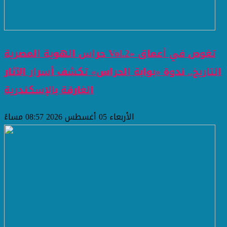
حراس الهوية المصرية Vol.2» تغوص في أعماق
التاريخ.. ندوة «بوابة الحراس» تكشف أسرار الآثار
الغارقة بالإسكندرية
الأربعاء 05 أغسطس 2026 08:57 مساءً