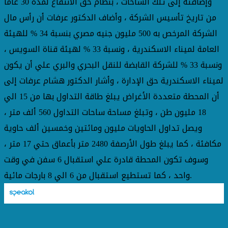
وإضافته إلى تلك الساحات ، بنظام حق الانتفاع لمدة 30 عاماً
من تاريخ تأسيس الشركة ، وأضاف الدكتور عرفات أن رأس مال
الشركة المرخص به 500 مليون جنيه مصري بنسبة 34 % للهيئة
العامة لميناء الاسكندرية ، ونسبة 33 % لهيئة قناة السويس ،
ونسبة 33 % للشركة القابضة للنقل البحري والبري علي أن يكون
لميناء الاسكندرية حق الإدارة ، وأشار الدكتور هشام عرفات إلى
أن المحطة متعددة الأغراض يبلغ طاقة التداول بها من 15 الي
18 مليون طن ، وتبلغ مساحة ساحات التداول 560 ألف متر ،
ويصل تداول الحاويات مليون ومائتين وخمسين ألف حاوية
مكافئة ، كما يبلغ طول الأرصفة 2480 متر بأعماق حتي 17 متر ،
وسوف تكون المحطة قادرة علي استقبال 6 سفن في وقت
واحد ، كما تستطيع استقبال من 6 الي 8 بارجات مائية.