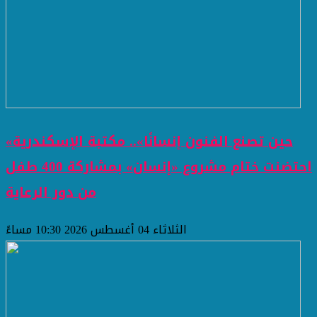
«حين تصنع الفنون إنسانًا».. مكتبة الإسكندرية
احتضنت ختام مشروع «إنسان» بمشاركة 400 طفل
من دور الرعاية
الثلاثاء 04 أغسطس 2026 10:30 مساءً