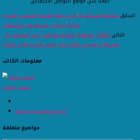
تابعنا على مواقع التواصل الاجتماعى
السابق
محافظ الإسكندرية يُجري جولة مفاجئة بممشى المنتزه
ويأخذ إجراءات حاسمة ضد الإشغالات
التالى
انطلاق منظومة "الخصم المباشر" في الإسكندرية..
واستنفار تمويني مكثف منذ الفجر بقيادة وكيل الوزارة
معلومات الكاتب
محمد مبروك
https://www.alexgate.com
مواضيع متعلقة