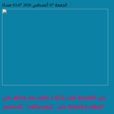
الجمعة 07 أغسطس 2026 03:47 مساءً
حي العامرية أول: إزالة 3 حالات بناء مخالف في
المهد والتحفظ على "تروسيكلات" للنباشين