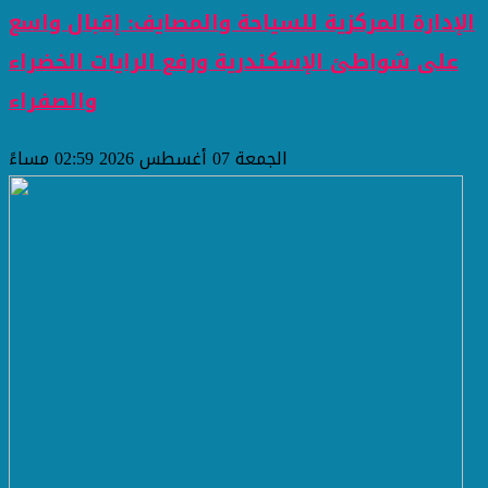
الإدارة المركزية للسياحة والمصايف: إقبال واسع
على شواطئ الإسكندرية ورفع الرايات الخضراء
والصفراء
الجمعة 07 أغسطس 2026 02:59 مساءً