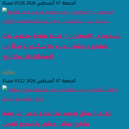
الجمعة 07 أغسطس 2026 03:26 مساءً
السقوط بـ "العطارين": ضبط صانعة محتوى تبث
مقاطع خادشة للحياء بالإسكندرية بحثاً عن
المشاهدات والأرباح
حوادث
الجمعة 07 أغسطس 2026 03:22 مساءً
إيقاف أعمال ترميم مخالفة وتدمير للأرصفة
بشارع فؤاد.. وغلق وتشميع المحل