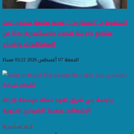
السقوط بـ "العطارين": ضبط صانعة محتوى تبث
مقاطع خادشة للحياء بالإسكندرية بحثاً عن
المشاهدات والأرباح
الجمعة 07 أغسطس 2026 03:22 مساءً
رئيسة حي شرق تقود حملة موسعة لإزالة
الإشغالات وضبط الشوارع الحيوية
اخبار اسكندرية