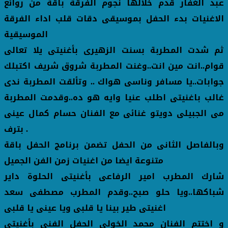
عبد الغفار قدم خلالها نجوم الفرقة باقة من روائع
الاغنيات بدء الحفل بموسيقى دقات قلب اداء الفرقة
الموسيقية
ثم شدت المطربة بسنت الزهيرى بأغنيتى يلا تعالى
قوام..انت مين انت..وغنت المطربة شروق شريف اكتبلك
جوابات..يا مسافر وناسى هواك
.. وتألقت المطربة ندى
غالب باغنيتى اطلب عنيا وايه هو ده..وقدمت المطربة
مى الجبيلى دويتو غنائى مع الفنان حسام كمال عينى
بترف .
وبالفاصل الثانى من الحفل تضمن برنامج الحفل باقة
متنوعة ايضا من اغنيات زمن الفن الجميل
شارك المطرب امير الرفاعى بأغنيتى الحلوة داير
شباكها..ويا حلو صبح..وقدم المطرب مصطفى سعد
اغنيتى طير بينا يا قلبى ويا عينى يا قلبى
و اختتم الفنان محمد الخولى الحفل الفنى بأغنيتى