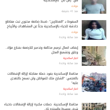
في "رمل ثان" بالإسكندرية
حوادث
منذ 41 دقيقة
السقوط بـ "العطارين": ضبط صانعة محتوى تبث مقاطع
خادشة للحياء بالإسكندرية بحثاً عن المشاهدات والأرباح
حوادث
منذ ساعة واحدة
إيقاف أعمال ترميم مخالفة وتدمير للأرصفة بشارع فؤاد..
وغلق وتشميع المحل
اخبار اسكندرية
منذ ساعة واحدة
محافظ الإسكندرية يقود حملة مفاجئة لإزالة الإشغالات
بالعجمي: "الشارع ملك للمواطن ولن نسمح بالتعدي
عليه"
اخبار اسكندرية
منذ ساعة واحدة
محافظ الإسكندرية: حملات مكبرة لإزالة الإشغالات بأحياء
شرق ووسط والمنتزه ثان