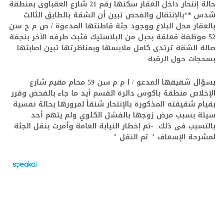
حالة إنتحار داخل العقار سكنها رقم 21 شارع العقباوى بمنطقة
شدس
**
بالإنتقال والفحص تبين أن الشقة بالطابق الثالث
بالعقار محل البلاغ ووجود جثة قاطنتها المدعوة / ص م ح سن
52 موظفة مٌعلقة بحبل من البلاستيك مُثبت طرفه الأخر بنجفة
صالة الشقة ترتدى كامل ملابسها وبمناظرتها تبين إصابتها
بسحجات حول الرقبة
بسؤال شقيقها المدعو / ا م م سن 59 محام مقيم شارع
الإخلاص منطقة باكوس دائرة القسم أيد ما جاء بالفحص وقرر
بقيام شقيقته المذكورة بالإنتحار شنقاً لمرورها بحالة نفسية
سيئة بسبب مرض زوجها بالفشل الكلوي ولم يتهم أحد
بالتسبب فى ذلك
-
تم إخطار النيابة العامة وأمرت بنقل الجثة
لمشرحة الإسعاف " تم النقل
"