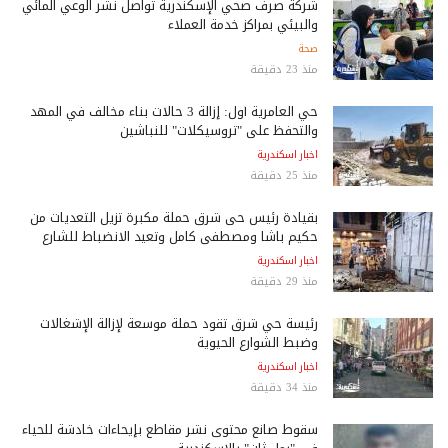
شركة صرف صحي الإسكندرية تواصل نشر الوعي المائي
والبيئي بمراكز خدمة العملاء
صحة
منذ 23 دقيقة
حي العامرية أول: إزالة 3 حالات بناء مخالف في المهد
والتحفظ على "تروسيكلات" للنباشين
اخبار اسكندرية
منذ 25 دقيقة
بقيادة رئيس حى شرق حملة مكبرة تزيل التعديات من
حكيم باشا ومصطفى كامل وتعيد الانضباط للشارع
اخبار اسكندرية
منذ 29 دقيقة
رئيسة حي شرق تقود حملة موسعة لإزالة الإشغالات
وضبط الشوارع الحيوية
اخبار اسكندرية
منذ 34 دقيقة
سقوط صانع محتوى نشر مقاطع بإيحاءات خادشة للحياء