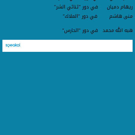
ريهام دميان في دور "ثنائي الشر"
منى هاشم في دور "الملاك"
هبه الله محمد في دور "الحارس"