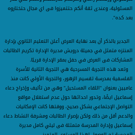
المسئولية، وعندى ثقة أنكم حتتميزوا فى اي مجال حتختاروه
بعد كده".
الجدير بالذكر أن بعد نهاية العرض أعلن التعليم الثانوي بإدارة
المنتزه متمثل في جميلة درويش مديرة الإدارة تكريم الطالبات
المشاركات فى العرض في حفل بمقر الإدارة قريبًا.
وتعد هذه التجربة المسرحية هي التجربة الثانية للأسرة
الفلسفية بمدرسة تقسيم الزهور، والتجربة الأولي كانت منذ
عاميين بعنوان "اللقاء المستحيل" وهي من تأليف وإخراج دعاء
إسماعيل ايضًا، وتدور احداثها حول عدم استغلال مواقع
التواصل الإجتماعي بشكل صحيح، ووقتها كانت الإمكانيات
والدعم أقل من ذلك ولكن بإصرار الطالبات ومشرفة النشاط دعاء
إسماعيل وإدارة المدرسة متمثلة فى ليلي كامل مديرة
المدرسة تم الوصول لهذا المستوي المتميز.