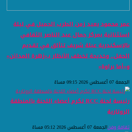
عمر محمود يعيد زمن الطرب الجميل في ليلة
استثنائية بمركز جمال عبد الناصر الثقافي
بالإسكندرية عبلة شريف تتألق في تقديم
الحفل.. وخديجة تخطف الأنظار بـ«زهرة المدائن»
و«أما براوة»
الجمعة 07 أغسطس 2026 09:15 مساءً
رئيسة لجنة RCC تكرم أعضاء اللجنة بالمنطقة
الروتارية
ثقافة وفن
الجمعة 07 أغسطس 2026 05:12 مساءً