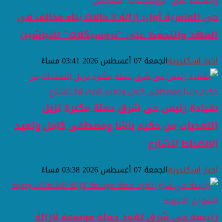
حي العامرية أول: إزالة 3 حالات بناء مخالف في
المهد والتحفظ على "تروسيكلات" للنباشين
اخبار اسكندرية
الجمعة 07 أغسطس 2026 03:41 مساءً
بقيادة رئيس حى شرق حملة مكبرة تزيل
التعديات من حكيم باشا ومصطفى كامل وتعيد
الانضباط للشارع
اخبار اسكندرية
الجمعة 07 أغسطس 2026 03:38 مساءً
رئيسة حي شرق تقود حملة موسعة لإزالة