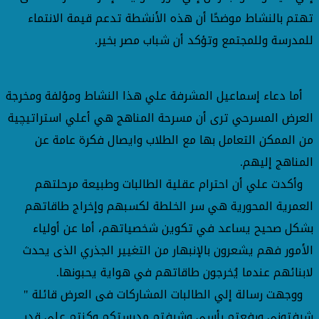
تهتم بالنشاط موضحًا أن هذه الأنشطة تدعم قيمة الانتماء
للمدرسة وللمجتمع وتؤكد أن شباب مصر بخير.
أما دعاء إسماعيل المشرفة علي هذا النشاط ومؤلفة ومخرجة
العرض المسرحي ترى أن مسرحة المناهج هي أعلي استراتيچية
من الممكن التعامل بها مع الطلاب وايصال فكرة عامة عن
المناهج إليهم.
وأكدت علي أن احترام عقلية الطالبات وطبيعة مرحلتهم
العمرية المحورية هي سر الخلطة لكسبهم وإخراج طاقاتهم
بشكل صحيح يساعد في تكوين شخصياتهم، أما عن أولياء
الأمور فهم يشعرون بالإنبهار من التغيير الجذري الذى يحدث
لابنائهم عندما يُخرجون طاقاتهم في هواية يحبونها.
ووجهت رسالة إلي الطالبات المشاركات فى العرض قائلة "
شرفتوني ورفعتم رأسي وشرفتم مدرستكم وكنتم علي قدر