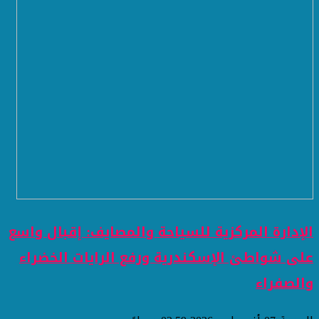
الإدارة المركزية للسياحة والمصايف: إقبال واسع
على شواطئ الإسكندرية ورفع الرايات الخضراء
والصفراء