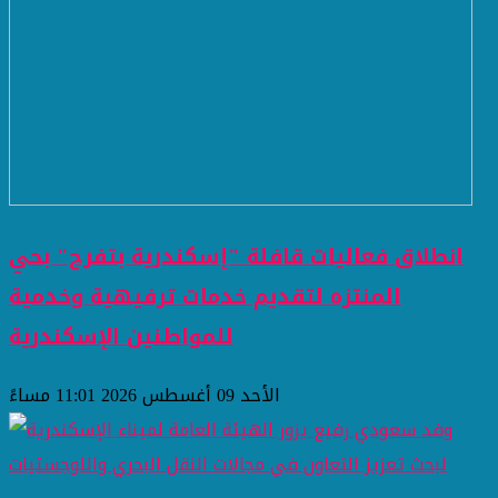
انطلاق فعاليات قافلة "إسكندرية بتفرح" بحي
المنتزه لتقديم خدمات ترفيهية وخدمية
للمواطنين ​الإسكندرية
الأحد 09 أغسطس 2026 11:01 مساءً