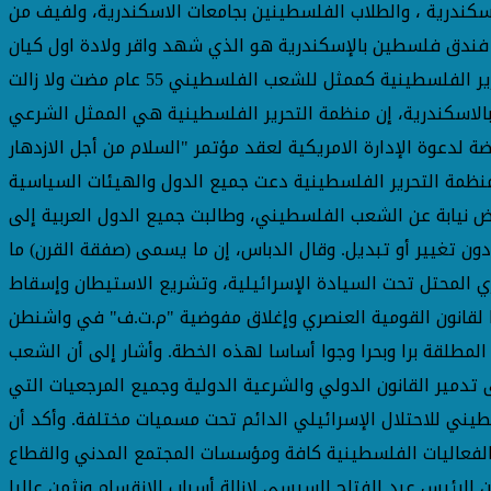
سكندرية ، والطلاب الفلسطينين بجامعات الاسكندرية، ولفيف من
فندق فلسطين بالإسكندرية هو الذي شهد واقر ولادة اول كيان
رسمي فلسطيني في مثل هذا اليوم من عام 1964 اقرت القمة العربية المنعقدة في هذا المكان انضمام انشاء منظمة التحرير الفلسطينية كممثل للشعب الفلسطيني 55 عام مضت ولا زالت
لاسكندرية، إن منظمة التحرير الفلسطينية هي الممثل الشرعي
لدعوة الإدارة الامريكية لعقد مؤتمر "السلام من أجل الازدهار
نظمة التحرير الفلسطينية دعت جميع الدول والهيئات السياسية
ض نيابة عن الشعب الفلسطيني، وطالبت جميع الدول العربية إلى
ان (قمة القدس) عام 2018، قمة تونس عام 2019، ومبادرة السلام العربية، دون تغيير أو تبديل. وقال الدباس، إن ما يسمى (صفقة القرن) ما
ري المحتل تحت السيادة الإسرائيلية، وتشريع الاستيطان وإسقاط
ذا لقانون القومية العنصري وإغلاق مفوضية "م.ت.ف" في واشنطن
1844، إضافة إلى اعتبار سيطرة إسرائيل الأمنية المطلقة برا وبحرا وجوا أساسا لهذه الخطة. وأشار إلى أن الشعب
ادفة إلى تدمير القانون الدولي والشرعية الدولية وجميع المرجعيات التي
يني للاحتلال الإسرائيلي الدائم تحت مسميات مختلفة. وأكد أن
فعاليات الفلسطينية كافة ومؤسسات المجتمع المدني والقطاع
ي تنفيذ اتفاق 12 أكتوبر 2017 الذي وقع تحت رعاية مباشرة من الرئيس عبد الفتاح السيسي لإزالة أسباب الانقسام ونثمن عاليا