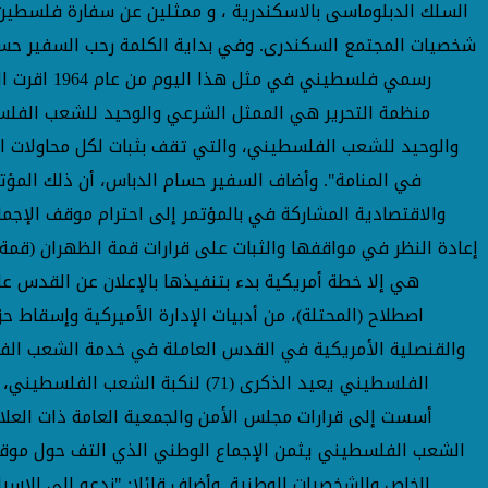
السلك الدبلوماسى بالاسكندرية ، و ممثلين عن سفارة فلسطين ب
شخصيات المجتمع السكندرى. وفي بداية الكلمة رحب السفير حسا
منظمة التحرير هي الممثل الشرعي والوحيد للشعب الفلسط
والوحيد للشعب الفلسطيني، والتي تقف بثبات لكل محاولات الت
في المنامة". وأضاف السفير حسام الدباس، أن ذلك المؤت
والاقتصادية المشاركة في بالمؤتمر إلى احترام موقف الإجم
هي إلا خطة أمريكية بدء بتنفيذها بالإعلان عن القدس عا
اصطلاح (المحتلة)، من أدبيات الإدارة الأميركية وإسقا
الفلسطيني يعيد الذكرى (71) لنك
أسست إلى قرارات مجلس الأمن والجمعية العامة ذات العلاق
الشعب الفلسطيني يثمن الإجماع الوطني الذي التف حول موق