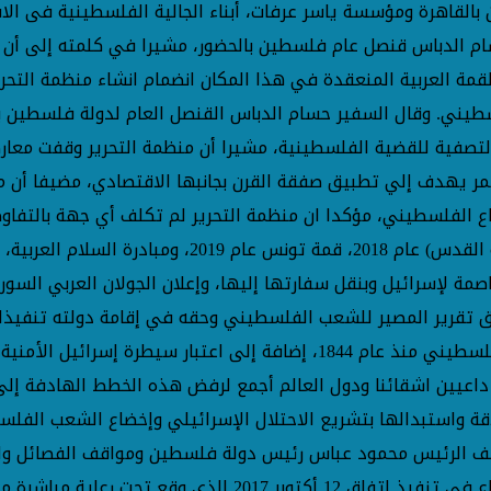
القاهرة ومؤسسة ياسر عرفات، أبناء الجالية الفلسطينية فى الا
م الدباس قنصل عام فلسطين بالحضور، مشيرا في كلمته إلى أن 
يني. وقال السفير حسام الدباس القنصل العام لدولة فلسطين با
صفية للقضية الفلسطينية، مشيرا أن منظمة التحرير وقفت معارضة 
مر يهدف إلي تطبيق صفقة القرن بجانبها الاقتصادي، مضيفا أن م
اع الفلسطيني، مؤكدا ان منظمة التحرير لم تكلف أي جهة بالتفاو
إعادة النظر في مواقفها والثبات على قرارات قمة الظهر
صمة لإسرائيل وبنقل سفارتها إليها، وإعلان الجولان العربي السو
ط حق تقرير المصير للشعب الفلسطيني وحقه في إقامة دولته تنفي
والقنصلية الأمريكية في القدس العاملة في خدمة الشعب الفلسطيني منذ عام 
بة الشعب الفلسطيني، داعيين اشقائنا ودول العالم أجمع لرفض هذه الخطط اله
ة واستبدالها بتشريع الاحتلال الإسرائيلي وإخضاع الشعب الفلسط
ف الرئيس محمود عباس رئيس دولة فلسطين ومواقف الفصائل وال
الخاص والشخصيات الوطنية. وأضاف قائلا: "ندعو إلى الإسراع ف