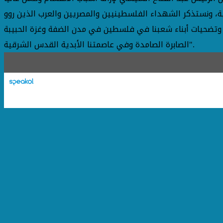
ة، ونستذكر الشهداء الفلسطينيين والمصريين والعرب الذين روو
 وتضحيات أبناء شعبنا في فلسطين في مدن الضفة وغزة الحبيبة
الصابرة الصامدة وفي عاصمتنا الأبدية القدس الشرقية".