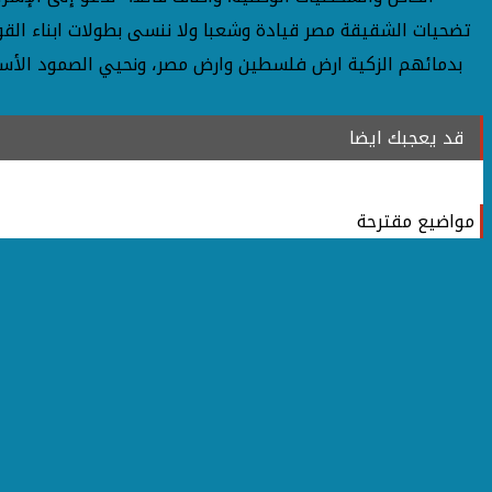
تضحيات الشقيقة مصر قيادة وشعبا ولا ننسى بطولات ابناء القو
بدمائهم الزكية ارض فلسطين وارض مصر، ونحيي الصمود الأسط
قد يعجبك ايضا
مواضيع مقترحة