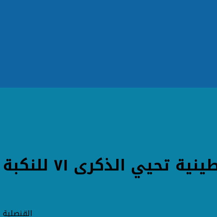
 ٧١ للنكبة وال٥٥ لانشاء منظمة التحرير
القنصلية الفلسطينية