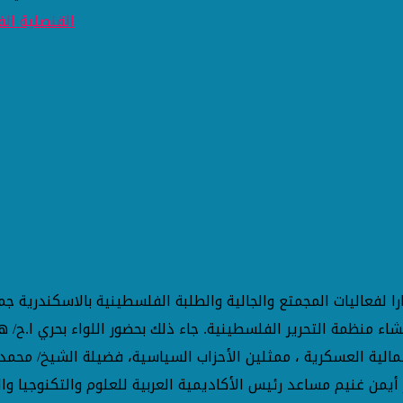
ا لفعاليات المجمتع والجالية والطلبة الفلسطينية بالاسكندرية 
نتزة؛ بمناسبة احياء ذكرى ٧١ للنكبة، و الذكرى ال55 لإنشاء منظمة التحرير الفلسطينية. جاء ذ
الية العسكرية ، ممثلين الأحزاب السياسية، فضيلة الشيخ/ محمد خ
أيمن غنيم مساعد رئيس الأكاديمية العربية للعلوم والتكنوجيا وال