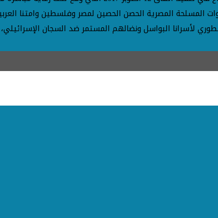
ات المسلحة المصرية الحصن الحصين لمصر وفلسطين وامتنا العربي
وري لأسرانا البواسل ونضالهم المستمر ضد السجان الإسرائيلي،