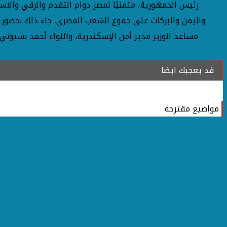
رئيس الجمهورية، متمنيًا لمصر دوام التقدم والرقي والاست
واليمن والبركات على جموع الشعب المصرى. جاء ذلك بحضور ال
مساعد الوزير مدير أمن الإسكندرية، واللواء أحمد بسيوني 
قد يعجبك ايضا
مواضيع مقترحة