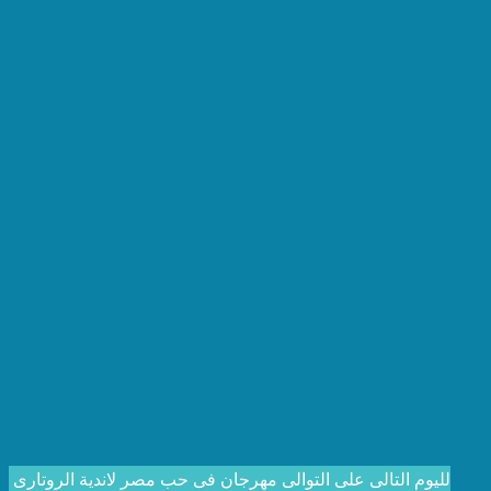
لليوم التالى على التوالى مهرجان فى حب مصر لاندية الروتارى 