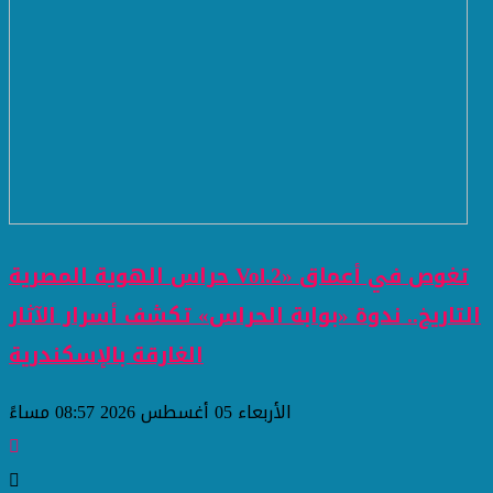
حراس الهوية المصرية Vol.2» تغوص في أعماق
التاريخ.. ندوة «بوابة الحراس» تكشف أسرار الآثار
الغارقة بالإسكندرية
الأربعاء 05 أغسطس 2026 08:57 مساءً