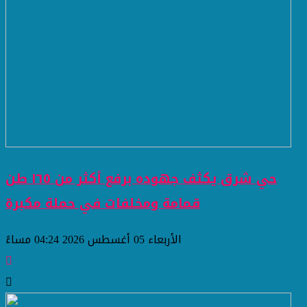
حي شرق يكثف جهوده برفع أكثر من ١٦٥ طن
قمامة ومخلفات في حملة مكبرة
الأربعاء 05 أغسطس 2026 04:24 مساءً