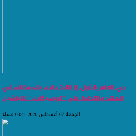
حي العامرية أول: إزالة 3 حالات بناء مخالف في
المهد والتحفظ على "تروسيكلات" للنباشين
الجمعة 07 أغسطس 2026 03:41 مساءً