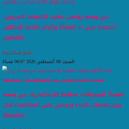
حي وسط يواصل جهود الانضباط المروري:
التحفظ على 35 إشغالًا وإلزام الباعة الجائلين
بالقانون
اخبار اسكندرية
السبت 08 أغسطس 2026 08:07 مساءً
تنفيذًا لتوجيهات محافظ الإسكندرية: حي وسط
يزيل تعديات البناء ويقضي على المخالفات قبل
تفاقمها