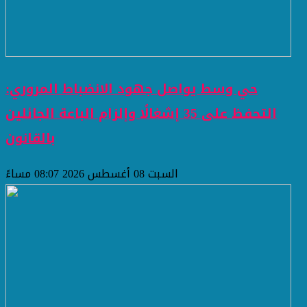
حي وسط يواصل جهود الانضباط المروري:
التحفظ على 35 إشغالًا وإلزام الباعة الجائلين
بالقانون
السبت 08 أغسطس 2026 08:07 مساءً