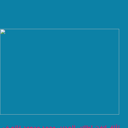
تألق لافت لطلاب المدرب محمد محمود غانم في