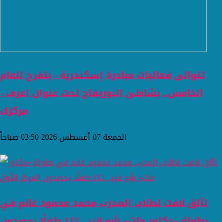
تتوالى فعاليات مبادرة إسكندرية - بتفرح للعام
الخامس.. بشاطئ البوريفاج تحت عنوان اعرف -
مركزك
الجمعة 07 أغسطس 2026 03:50 صباحاً
تألق لافت لطلاب المدرب محمد محمود غانم في
بطولة «دكتور ماث» بأبو قير.. 112 طفلًا يحصدون