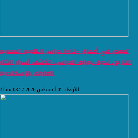
حراس الهوية المصرية Vol.2» تغوص في أعماق
التاريخ.. ندوة «بوابة الحراس» تكشف أسرار الآثار
الغارقة بالإسكندرية
الأربعاء 05 أغسطس 2026 08:57 مساءً