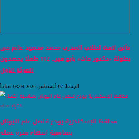
تألق لافت لطلاب المدرب محمد محمود غانم في
بطولة «دكتور ماث» بأبو قير.. 112 طفلًا يحصدون
المركز الأول
الجمعة 07 أغسطس 2026 03:04 صباحاً
محافظ الإسكندرية يودع قنصل عام اليونان
بمناسبة انتهاء فترة عمله