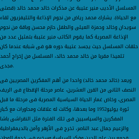
المسلسل الأديب منير عتيبة عن مذكرات خالد محمد خالد (قصتى
مع الحياة). يشارك محمد رياض من نجوم الإذاعة والتليفزيون لقاء
سويدان وخالد وحمزة العيلى والطفل حازم محسن وباقة من نجوم
الإذاعة المصرية كما يقوم الكاتب منير عتيبة بتمثيل عدد من
حلقات المسلسل حيث يجسد عتيبة دوره هو فى شبابه عندما كان
تلميذا مقربا من خالد محمد خالد، المسلسل من إخراج أحمد
مجدى.
ويعد (خالد محمد خالد) واحدا من أهم المفكرين المصريين فى
النصف الثانى من القرن العشرين، عاصر مرحلة الإقطاع فى الريف
المصرى، وخاض غمار الحياة السياسية المصرية فى مرحلة ما قبل
ثورة يوليو1952 وما بعدها، وكانت له علاقات ومحاورات مع كبار
المفكرين والسياسيين فى تلك الفترة مثل النقراشى باشا
والزعيم جمال عبد الناصر، تخرج فى الأزهر وآمن بالديمقراطية
فجمع بين علم الدين وفكر السياسة وسخره فى خدمة الوطن.