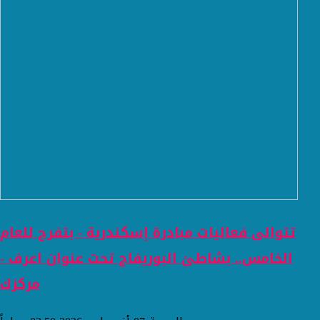
تتوالى فعاليات مبادرة إسكندرية - بتفرح للعام
الخامس.. بشاطئ البوريفاج تحت عنوان اعرف -
مركزك