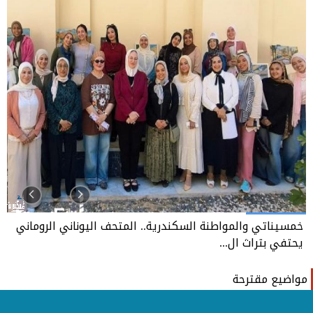
خمسيناتي والمواطنة السكندرية.. المتحف اليوناني الروماني
يحتفي بتراث ال...
مواضيع مقترحة