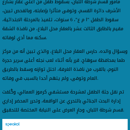
مأمور قسم شرطة اللبان، بسقوط طفل من أعلي عقار بشارع
الأشرف دائرة القسم، وتوفى متأثرا بإصابته، وبالفحص تبين،
سقوط الطفل "ا م ع"، 6 سنوات، تلميذ بالمرحلة الابتدائية،
مقيم بالطابق الثالث عشر بالعقار محل البلاغ، من نافذة الشقة
سكنه مما أدي لوفاته.
وبسؤال والده، حارس العقار محل البلاغ، والذي تبين أنه من مركز
طما بمحافظة سوهاج، قرر بأنه أثناء لعب نجله أعلى سرير حجرة
النوم، بالقرب من نافذة الغرفة، اختل توازنه وسقط بالطريق
العام وتوفى، ولم يتهم أحدا بالسبب في وفاته.
تم نقل جثة الطفل لمشرحة مستشفي كرموز العمالي، وكُلفت
إدارة البحث الجنائي بالتحري عن الواقعة، وتحرر المحضر إداري
قسم شرطة اللبان، وجارٍ العرض على النيابة المختصة للتحقيق.