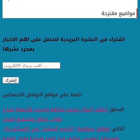
مواضيع مقترحة
اشترك فى النشرة البريدية لتحصل على اهم الاخبار
بمجرد نشرها
تابعنا على مواقع التواصل الاجتماعى
السابق
إيقاف أعمال ترميم مخالفة وتدمير للأرصفة بشارع
فؤاد.. وغلق وتشميع المحل
التالى
انطلاق منظومة "الخصم المباشر" في الإسكندرية..
واستنفار تمويني مكثف منذ الفجر بقيادة وكيل الوزارة