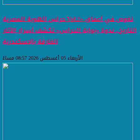
حراس الهوية المصرية Vol.2» تغوص في أعماق
التاريخ.. ندوة «بوابة الحراس» تكشف أسرار الآثار
الغارقة بالإسكندرية
الأربعاء 05 أغسطس 2026 08:57 مساءً