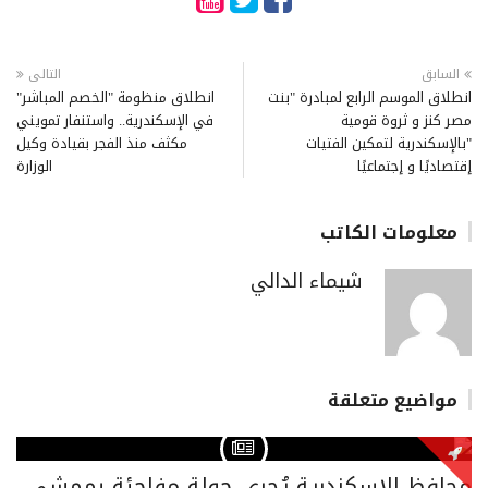
السابق
التالى
انطلاق الموسم الرابع لمبادرة "بنت
انطلاق منظومة "الخصم المباشر"
مصر كنز و ثروة قومية
في الإسكندرية.. واستنفار تمويني
"بالإسكندرية لتمكين الفتيات
مكثف منذ الفجر بقيادة وكيل
إقتصاديًا و إجتماعيًا
الوزارة
معلومات الكاتب
شيماء الدالي
مواضيع متعلقة
محافظ الإسكندرية يُجري جولة مفاجئة بممشى