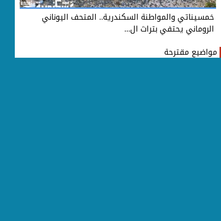
خمسيناتي والمواطنة السكندرية.. المتحف اليوناني
خمس
الروماني يحتفي بتراث ال...
الر
مواضيع مقترحة