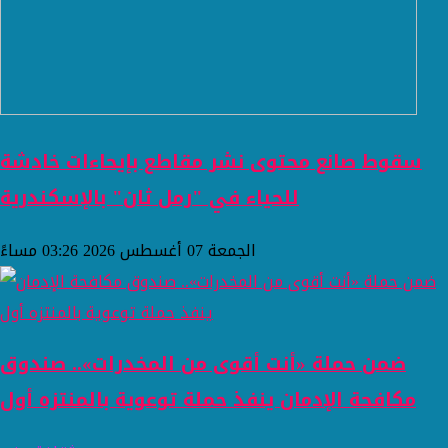
سقوط صانع محتوى نشر مقاطع بإيحاءات خادشة
للحياء في "رمل ثان" بالإسكندرية
الجمعة 07 أغسطس 2026 03:26 مساءً
ضمن حملة «أنت أقوى من المخدرات».. صندوق
مكافحة الإدمان ينفذ حملة توعوية بالمنتزه أول