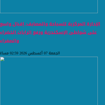
الإدارة المركزية للسياحة والمصايف: إقبال واسع
على شواطئ الإسكندرية ورفع الرايات الخضراء
والصفراء
الجمعة 07 أغسطس 2026 02:59 مساءً