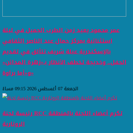
عمر محمود يعيد زمن الطرب الجميل في ليلة
استثنائية بمركز جمال عبد الناصر الثقافي
بالإسكندرية عبلة شريف تتألق في تقديم
الحفل.. وخديجة تخطف الأنظار بـ«زهرة المدائن»
و«أما براوة»
الجمعة 07 أغسطس 2026 09:15 مساءً
رئيسة لجنة RCC تكرم أعضاء اللجنة بالمنطقة
الروتارية