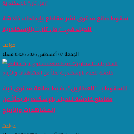
سقوط صانع محتوى نشر مقاطع بإيحاءات خادشة
للحياء في "رمل ثان" بالإسكندرية
حوادث
الجمعة 07 أغسطس 2026 03:26 مساءً
السقوط بـ "العطارين": ضبط صانعة محتوى تبث
مقاطع خادشة للحياء بالإسكندرية بحثاً عن
المشاهدات والأرباح
حوادث