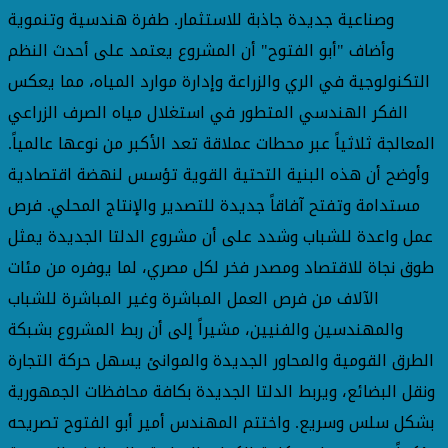
وصناعية جديدة جاذبة للاستثمار. طفرة هندسية وتنموية
وأضاف "أبو الفتوح" أن المشروع يعتمد على أحدث النظم
التكنولوجية في الري والزراعة وإدارة موارد المياه، مما يعكس
الفكر الهندسي المتطور في استغلال مياه الصرف الزراعي
المعالجة ثلاثياً عبر محطات عملاقة تعد الأكبر من نوعها عالمياً.
وأوضح أن هذه البنية التحتية القوية تؤسس لنهضة اقتصادية
مستدامة وتفتح آفاقاً جديدة للتصدير والإنتاج المحلي. فرص
عمل واعدة للشباب وشدد على أن مشروع الدلتا الجديدة يمثل
طوق نجاة للاقتصاد ومصدر فخر لكل مصري، لما يوفره من مئات
الآلاف من فرص العمل المباشرة وغير المباشرة للشباب
والمهندسين والفنيين، مشيراً إلى أن ربط المشروع بشبكة
الطرق القومية والمحاور الجديدة والموانئ يسهل حركة التجارة
ونقل البضائع، ويربط الدلتا الجديدة بكافة محافظات الجمهورية
بشكل سلس وسريع. واختتم المهندس أمير أبو الفتوح تصريحه