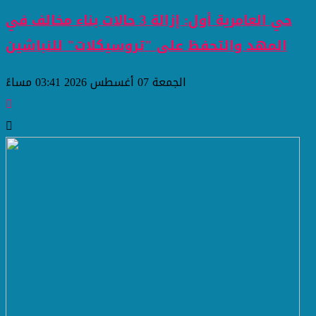
حي العامرية أول: إزالة 3 حالات بناء مخالف في
المهد والتحفظ على "تروسيكلات" للنباشين
الجمعة 07 أغسطس 2026 03:41 مساءً