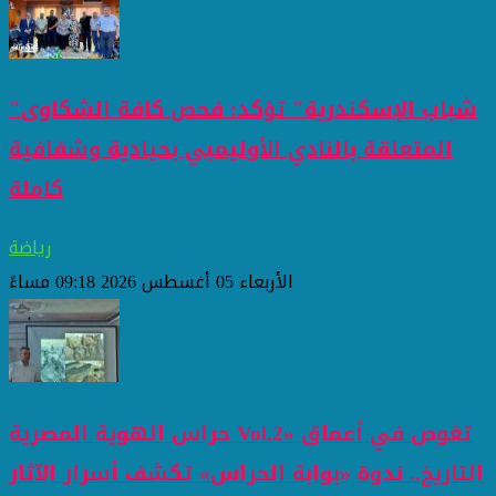
"شباب الإسكندرية" تؤكد: فحص كافة الشكاوى
المتعلقة بالنادي الأوليمبي بحيادية وشفافية
كاملة
رياضة
الأربعاء 05 أغسطس 2026 09:18 مساءً
حراس الهوية المصرية Vol.2» تغوص في أعماق
التاريخ.. ندوة «بوابة الحراس» تكشف أسرار الآثار