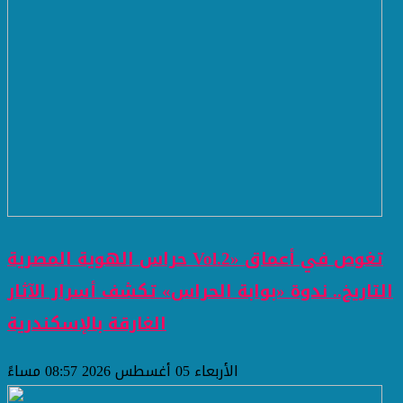
حراس الهوية المصرية Vol.2» تغوص في أعماق
التاريخ.. ندوة «بوابة الحراس» تكشف أسرار الآثار
الغارقة بالإسكندرية
الأربعاء 05 أغسطس 2026 08:57 مساءً