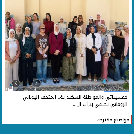
خمسيناتي والمواطنة السكندرية.. المتحف اليوناني
الروماني يحتفي بتراث ال...
مواضيع مقترحة