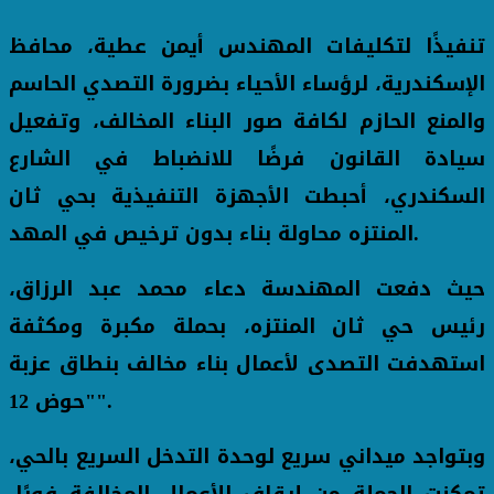
تنفيذًا لتكليفات المهندس أيمن عطية، محافظ
الإسكندرية، لرؤساء الأحياء بضرورة التصدي الحاسم
والمنع الحازم لكافة صور البناء المخالف، وتفعيل
سيادة القانون فرضًا للانضباط في الشارع
السكندري، أحبطت الأجهزة التنفيذية بحي ثان
المنتزه محاولة بناء بدون ترخيص في المهد.
حيث دفعت المهندسة دعاء محمد عبد الرزاق،
رئيس حي ثان المنتزه، بحملة مكبرة ومكثفة
استهدفت التصدى لأعمال بناء مخالف بنطاق عزبة
"حوض 12".
وبتواجد ميداني سريع لوحدة التدخل السريع بالحي،
تمكنت الحملة من إيقاف الأعمال المخالفة فورًا،