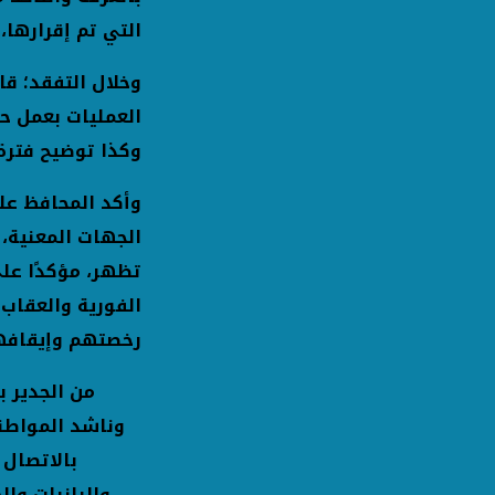
التي تم إقرارها،
وخلال التفقد؛ ق
العمليات بعمل ح
وكذا توضيح فترة
الجهات المعنية، 
تظهر، مؤكدًا على
الفورية والعقاب 
رخصتهم وإيقافه
من الجدير ب
وناشد المواطني
والبانرات وال