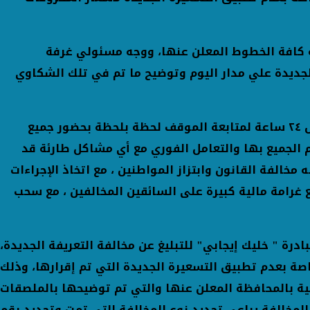
ة كافة الخطوط المعلن عنها، ووجه مسئولي غرفة
جديدة علي مدار اليوم وتوضيح ما تم في تلك الشكاوي
وأكد المحافظ علي أن غرفة عمليات المحافظة الرئيسة منعقدة على مدار ال ٢٤ ساعة لمتابعة الموقف لحظة بلحظة بحضور جميع
م الجميع بها والتعامل الفوري مع أي مشاكل طارئة قد
الفة القانون وابتزاز المواطنين ، مع اتخاذ الإجراءات
ع غرامة مالية كبيرة على السائقين المخالفين ، مع سحب
رة " خليك إيجابي" للتبليغ عن مخالفة التعريفة الجديدة،
صة بعدم تطبيق التسعيرة الجديدة التي تم إقرارها، وذلك
قام غرفة العمليات الرئيسية بالمحافظة المعلن عنها والتي تم توضيحها بالملصقات
المخالفة يراعي تحديد نوع المخالفة التي تمت وتحديد رقم