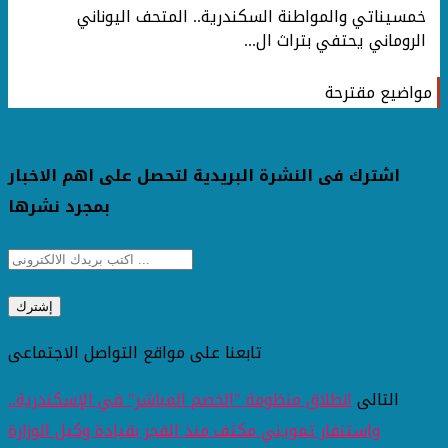
خمسيناتي والمواطنة السكندرية.. المتحف اليوناني
الروماني يحتفي بتراث ال...
مواضيع مقترحة
اشترك فى النشرة البريدية لتحصل على اهم الاخبار
بمجرد نشرها
تابعنا على مواقع التواصل الاجتماعى
التالى
انطلاق منظومة "الخصم المباشر" في الإسكندرية..
واستنفار تمويني مكثف منذ الفجر بقيادة وكيل الوزارة