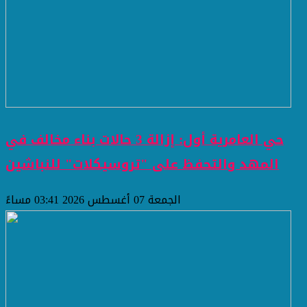
حي العامرية أول: إزالة 3 حالات بناء مخالف في
المهد والتحفظ على "تروسيكلات" للنباشين
الجمعة 07 أغسطس 2026 03:41 مساءً