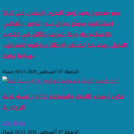
عمر محمود يعيد زمن الطرب الجميل في ليلة
استثنائية بمركز جمال عبد الناصر الثقافي
بالإسكندرية عبلة شريف تتألق في تقديم
الحفل.. وخديجة تخطف الأنظار بـ«زهرة المدائن»
و«أما براوة»
الجمعة 07 أغسطس 2026 09:15 مساءً
رئيسة لجنة RCC تكرم أعضاء اللجنة بالمنطقة
الروتارية
ثقافة وفن
الجمعة 07 أغسطس 2026 05:12 مساءً