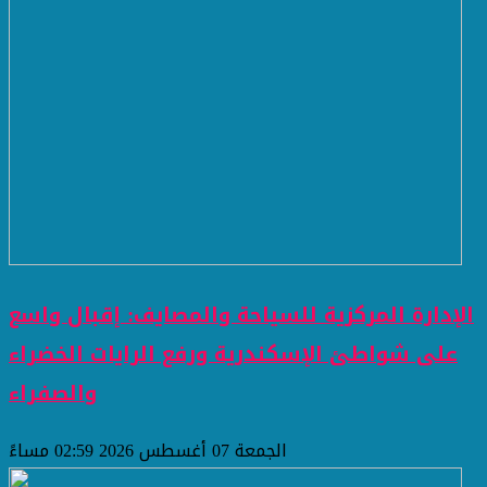
الإدارة المركزية للسياحة والمصايف: إقبال واسع
على شواطئ الإسكندرية ورفع الرايات الخضراء
والصفراء
الجمعة 07 أغسطس 2026 02:59 مساءً