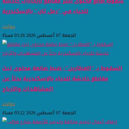
سقوط صانع محتوى نشر مقاطع بإيحاءات خادشة
للحياء في "رمل ثان" بالإسكندرية
حوادث
الجمعة 07 أغسطس 2026 03:26 مساءً
السقوط بـ "العطارين": ضبط صانعة محتوى تبث
مقاطع خادشة للحياء بالإسكندرية بحثاً عن
المشاهدات والأرباح
حوادث
الجمعة 07 أغسطس 2026 03:22 مساءً