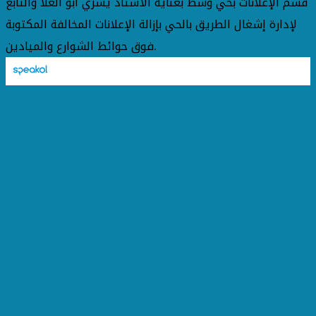
قسم الإعلانات بحي وسط بعناية الأستاذ يسري ابو العلا والتابع
لإدارة إشغال الطريق بالحي بإزالة الإعلانات المخالفة المكتوبة
فوق حوائط الشوارع والميادين.