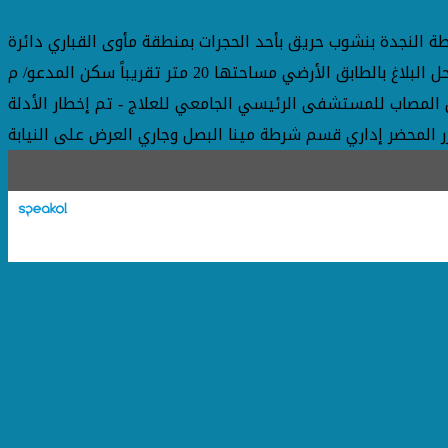
ة النجدة بنشوب حريق بأحد الحجرات بمنطقة مأوى القباري دائرة
القسم إنتقل مأمور وضباط القسم وقوات من إدارة الحماية المدنية وتم السيطرة علي النيران وإخمادها - بالفحص تبين أن الحجرة محل البلاغ بالطابق الأرضي مساحتها 20 متر تقريباً سكن المدعو/ م
 نقل المصاب للمستشفى الرئيسي الجامعي للعلاج - تم إخطار الأدلة
حرر المحضر إداري قسم شرطة مينا البصل وجاري العرض على النيابة