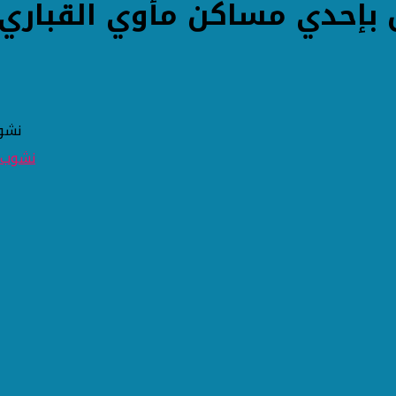
بإحدي مساكن مأوي القباري 
نشوب