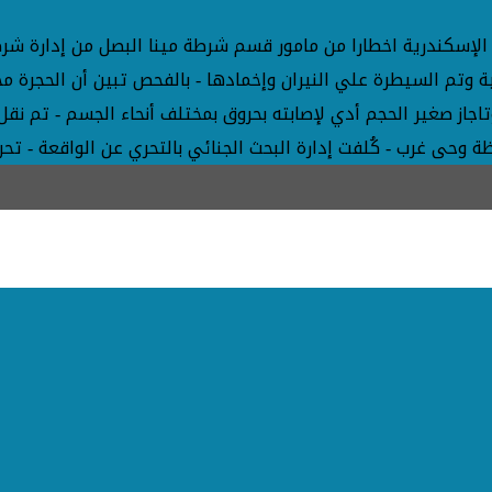
 الإسكندرية اخطارا من مامور قسم شرطة مينا البصل من إدارة شرط
قد بوتاجاز صغير الحجم أدي لإصابته بحروق بمختلف أنحاء الجسم - تم
ظة وحى غرب - كُلفت إدارة البحث الجنائي بالتحري عن الواقعة - ت