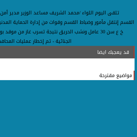
تلقى اليوم اللواء /محمد الشريف مساعد الوزير مدير أمن
خ ع سن 30 عامل ونشب الحريق نتيجة تسرب غاز من مو
الجنائية - تم إخطار عمليات المحاف
قد يعجبك ايضا
مواضيع مقترحة