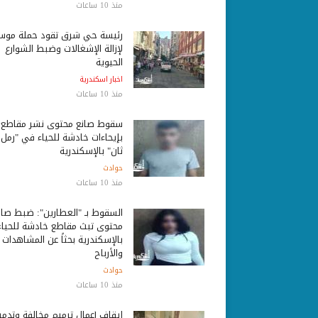
منذ 10 ساعات
رئيسة حي شرق تقود حملة موس
لإزالة الإشغالات وضبط الشوارع
الحيوية
اخبار اسكندرية
منذ 10 ساعات
سقوط صانع محتوى نشر مقاطع
بإيحاءات خادشة للحياء في "رمل
ثان" بالإسكندرية
حوادث
منذ 10 ساعات
السقوط بـ "العطارين": ضبط صان
محتوى تبث مقاطع خادشة للحياء
بالإسكندرية بحثاً عن المشاهدات
والأرباح
حوادث
منذ 10 ساعات
إيقاف أعمال ترميم مخالفة وتدمي