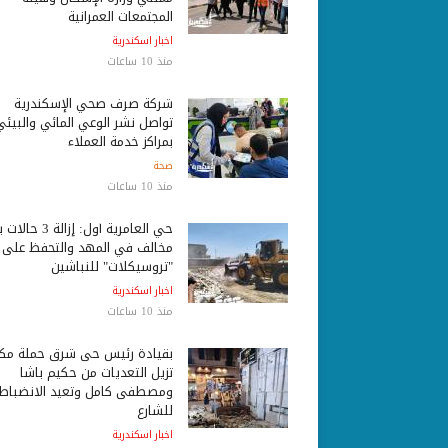
المجتمعات العمرانية
اخبار اسكندرية
منذ 10 ساعات
شركة صرف صحي الإسكندرية
تواصل نشر الوعي المائي والبيئي
بمراكز خدمة العملاء
صحة
منذ 10 ساعات
حي العامرية أول: إزالة 3 ح
مخالف في المهد والتحفظ على
"تروسيكلات" للنباشين
اخبار اسكندرية
منذ 10 ساعات
بقيادة رئيس حى شرق حملة مكب
تزيل التعديات من حكيم باشا
ومصطفى كامل وتعيد الانضباط
للشارع
اخبار اسكندرية