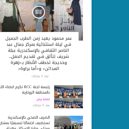
عمر محمود يعيد زمن الطرب الجميل
في ليلة استثنائية بمركز جمال عبد
الناصر الثقافي بالإسكندرية عبلة
شريف تتألق في تقديم الحفل..
وخديجة تخطف الأنظار بـ«زهرة
المدائن» و«أما براوة»
منذ 4 ساعات
رئيسة لجنة RCC تكرم أعضاء ا
بالمنطقة الروتارية
ثقافة وفن
منذ 8 ساعات
الصرف الصحي بالإسكندرية
تستضيف اجتماعًا تنسيقيًا بمشار
ممثلي وزارة الإسكان وهيئة