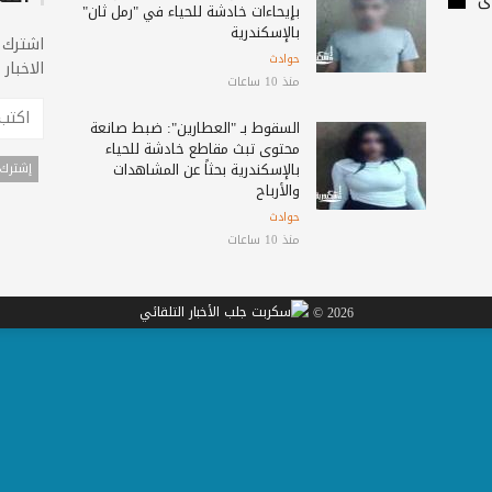
بإيحاءات خادشة للحياء في "رمل ثان"
بالإسكندرية
اشترك 
حوادث
الاخبار
منذ 10 ساعات
السقوط بـ "العطارين": ضبط صانعة
محتوى تبث مقاطع خادشة للحياء
بالإسكندرية بحثاً عن المشاهدات
والأرباح
حوادث
منذ 10 ساعات
2026 ©