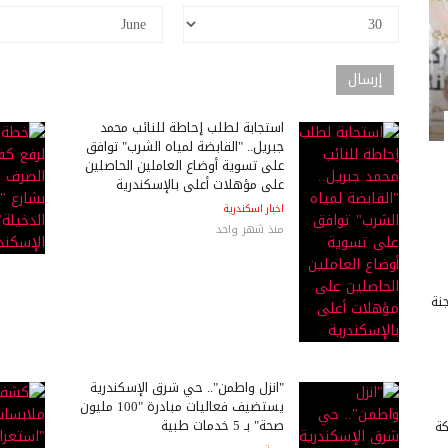
استجابة لطلب إحاطة للنائب محمد
جبريل.. "القابضة لمياه الشرب" توافق
على تسوية أوضاع العاملين الحاصلين
على مؤهلات أعلى بالإسكندرية
اخبار اسكندرية
منذ شهر واحد
للجنة
"انزل واطمن".. حي شرق الإسكندرية
يستضيف فعاليات مبادرة "100 مليون
صحة" بـ 5 خدمات طبية
كة