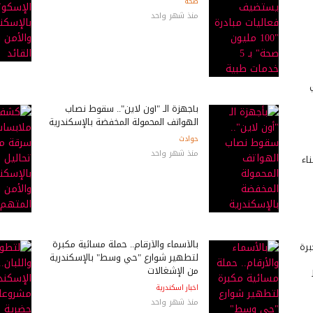
صحة
منذ شهر واحد
بأجهزة الـ "أون لاين".. سقوط نصاب
الهواتف المحمولة المخفضة بالإسكندرية
حوادث
منذ شهر واحد
الات بناء
بالأسماء والأرقام.. حملة مسائية مكبرة
رة
لتطهير شوارع "حي وسط" بالإسكندرية
من الإشغالات
اخبار اسكندرية
منذ شهر واحد