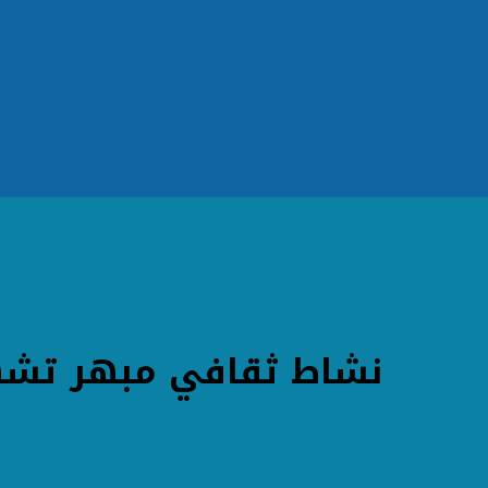
نشاط ثقافي مبهر تش