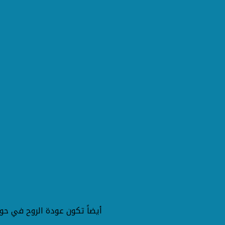
أيضاً تكون عودة الروح في حورس بوك ستور من خلال إقامة حفلات التوقيع ومناقشة روايات لأهم وأحدث إصدارات حورس و إصدارات دور نشر الآخري لأهم الكتاب