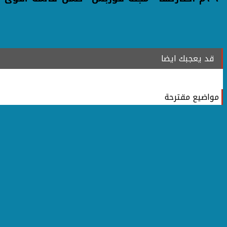
قد يعجبك ايضا
مواضيع مقترحة