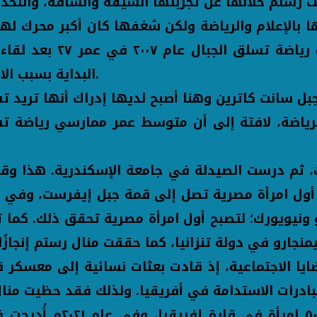
 بالإعلام والرياضة ولكن شغفها كان أكبر محرك لها
أنها مارست ألعاب القو
البداية بسبب الاعتقاد بأن رياضة تسلق الجبال يمارسها الرجال فقط.
 ثم درست الصيدلة في جامعة الإسكندرية. هذا وقد ح
نيويورك؛ لتصبح أول امرأة مصرية تحقق ذلك. كما ت
ا الاجتماعية، إذ قادت بعثات نسائية إلى معسكر ق
ات الاستدامة في أفريقيا. ولذلك فقد حظيت منال 
٢٠٢٠م اختارتها "مجلة فو