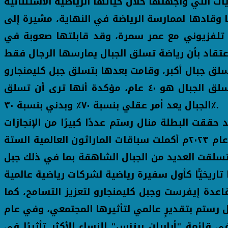
 وقادها لممارسة الرياضة في النهاية، مشيرة إلى
ى منذ الصغر حتى اكتشفت رياضة تسلق الجبال عام ٢٠٠٧ في عمر ٢٧ بعد لقاء تلفزيوني مع عمر سمرة، وقد قابلتها صعوبة في
وأكدت أن فكرة السن لا أهمية لها في ممارسة الرياضة، لافتة إلى أن متوسط عمر ممارسي رياضة تسلق الجبال هو ٤٠ عام، مؤكدة أنها ترى أن تسلق
الجبال يعد أمر عقلي بنسبة ٧٠٪ وبدني بنسبة ٣٠٪.
ققت البطلة منال رستم عددًا كبيرًا من الإنجازات
الرياضية، فعلى سبيل المثال في عام ٢٠٢٢م أصبحت أول امرأة مصرية تصل إلى قمة جبل إيفرست، وفي عام ٢٠٢٣م أكملت سباقات الماراثون العالمية الستة
سلقت العديد من الجبال الشاهقة بما في ذلك جبل
اعدة إيفرست وجبل كليمنجارو لتعزيز التسامح، كما
رستم بتقديرٍ عالمي لتأثيرها المجتمعي، وفي عام
ربس" ضمن قائمة أقوى ٥٠ امرأة في قارة إفريقيا، وفي عام ٢٠٢١م أُدرجت في قائمة "أرابيان بيزنس" للنساء الأكثر تأثيرًا في