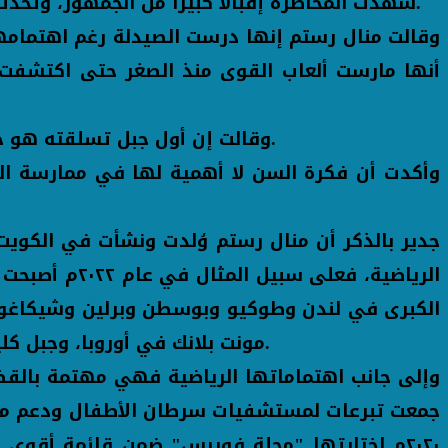
شهدت المحاضرة إقبالًا كبيرًا من الجمهور، وتحدثت رستم خلالها عن تجربتها الشيقة والشاقة، والتحديات التي واجهتها خلال حياتها الرياضية الاستثنائية.
وقالت منال رستم إنها درست الصيدلة رغم اهتمامها
وقالت إن أول جبل تسلقته هو جبل سانت كاترين وهنا أصبح لديها إدراك أنها تريد تسلق جبال أكبر، وقامت بعدها بتسلق جبل كليمنجارو.
جدير بالذكر أن منال رستم وُلدت ونشأت في الكويت،
الكبرى في لندن وطوكيو وبوسطن وبرلين وشيكاغو و
مونت بلانك في أوروبا، وجبل كليمنجارو في دولة تنزانيا، كما حققت منال رستم إنجازًا تاريخيًّا كأول سفيرة رياضية لشركات رياضية عالمية.
وإلى جانب اهتماماتها الرياضية فهي مهتمة بالقضاي
جمعت تبرعات لمستشفيات سرطان الأطفال ودعم مبادر