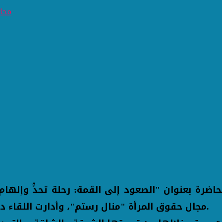
ضرة بعنوان "الصعود إلى القمة: رحلة تحدٍّ وإلهام"
مجال حقوق المرأة "منال رستم"، وأدارت اللقاء دينا يوسف، رئيس قطاع المكتبات بمكتبة الإسكندرية.