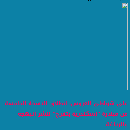
على شواطئ العروس: انطلاق النسخة الخامسة
من مبادرة "إسكندرية بتفرح" لنشر البهجة
والرياضة