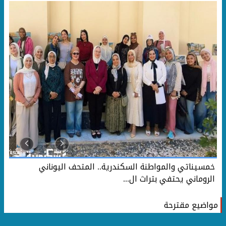
خمسيناتي والمواطنة السكندرية.. المتحف اليوناني
الروماني يحتفي بتراث ال...
مواضيع مقترحة