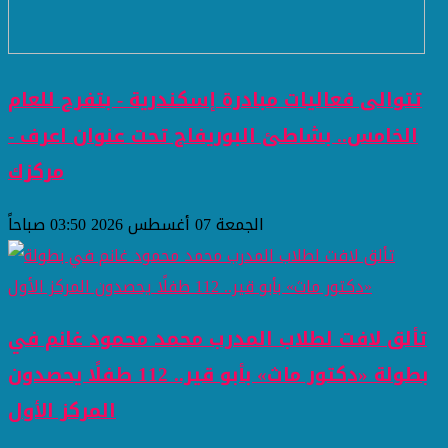
تتوالى فعاليات مبادرة إسكندرية - بتفرح للعام
الخامس.. بشاطئ البوريفاج تحت عنوان اعرف -
مركزك
الجمعة 07 أغسطس 2026 03:50 صباحاً
تألق لافت لطلاب المدرب محمد محمود غانم في
بطولة «دكتور ماث» بأبو قير.. 112 طفلًا يحصدون
المركز الأول