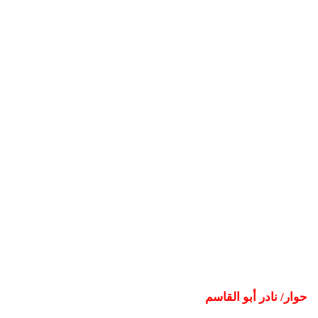
حوار/ نادر أبو القاسم