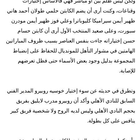
ولكن ليس ظلم بين أو مباشر فهي فالأساس إختيارات
وقناعات، وكنت أرى أن يضم الكابتن حلمي طولان أحمد هاني
ظهير أيمن سيراميكا كليوباترا وعلي فوز ظهير أيمن مودرن
سبورت، وعلى صعيد المنتخب الأول أرى أن كابتن حسام
حسن إختياراته جاءت بنفس العناصر بسبب ظروف المباراتين
الهامتين في مشوار التأهل للمونديال للحفاظ على إنضباط
المجموعة بدليل وجود بعض الأسماء حتى فظل تعرضهم
للإصابة.
وتطرق في حديثه عن سوء إختيار خوسيه روبيرو المدير الفني
السابق للنادي الأهلي وأكد أن روبيرو مدرب لايليق بفريق
بحجم النادي الأهلي وليس لديه الروح ولا شخصية فريق كبير
ينافس على كل بطولة.