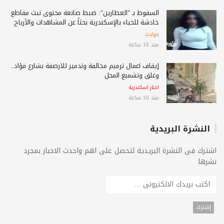
السقوط بـ "العطارين": ضبط صانعة محتوى تبث مقاطع
خادشة للحياء بالإسكندرية بحثاً عن المشاهدات والأرباح
حوادث
منذ 16 ساعة
إيقاف أعمال ترميم مخالفة وتدمير للأرصفة بشارع فؤاد..
وغلق وتشميع المحل
اخبار اسكندرية
منذ 16 ساعة
النشرة البريدية
اشترك فى النشرة البريدية لتحصل على اهم واحدث الاخبار بمجرد
نشرها