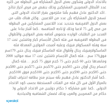
بالاتحاد الدولى وشكوى بعض الدول المشاركه فى البطوله من كثره
عدد الأبطال المصريين المشاركين وذلك ينقص من فرص أحراز نتائج
..اكد الدكتور عادل فهيم بأننا ملتزمون بقرار الاتحاد الدولى التى
تسمح للدول المشاركه بأى عدد من اللاعبين ..وكان هناك طلب من
بعض الدول الافريقيه بتحديد عدد اللاعبين المشاركين فى البطوله
من مص إلى 75 لاعبا وذلك لإتاحه المنافسه ..كما أشار بناءا على
العديد من الطلبات الوارده بخصوص أضافه بعض الموازين والأطوال
فى البطوله الافريقيه فى فئه كمال الأجسام كبار وناشئين تحت 17
سنه وفئه المسكولار فيزيك وعليه أصبحت الموازين المعدلة فئه
الماسكولارفيزيك رجال وأطوال فئه الماسكلر فيزيك رجال حتى 179سم
فوق179 سم….فئه كمال الأجسام ناشئين تحت 17 سنه مواليد 2008
ومابعدها حتى 60 كجم حتى 75 كجم فوق 75 كجم ….فئه كمال
اجسام رجال أوزان حتى 65كجم ختى 70كجم حتى 75كجم حتى 80كجم
حتى 85كجم حتى 90كجم حتى 95كجم حتى 100كجم فوق 100كجم
..كما أشار الدكتور عادل فهيم بأنه سيتم منح بطاقه احتراف للفائز
بالمركز الأول فى كل فئه من الفئات المستحقة بحسب كود الاتحاد
الدولى ..كما تقرر مشاركه 5 حكام دوليين من الاتحاد الدولى و3
حكام من المصريين والعرب وذلك لضمان الشفافيه والحيادية