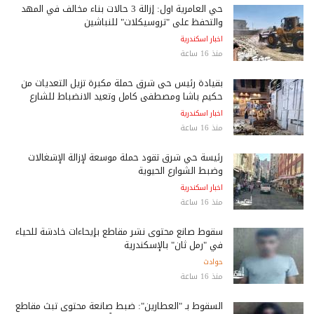
حي العامرية أول: إزالة 3 حالات بناء مخالف في المهد
والتحفظ على "تروسيكلات" للنباشين
اخبار اسكندرية
منذ 16 ساعة
بقيادة رئيس حى شرق حملة مكبرة تزيل التعديات من
حكيم باشا ومصطفى كامل وتعيد الانضباط للشارع
اخبار اسكندرية
منذ 16 ساعة
رئيسة حي شرق تقود حملة موسعة لإزالة الإشغالات
وضبط الشوارع الحيوية
اخبار اسكندرية
منذ 16 ساعة
سقوط صانع محتوى نشر مقاطع بإيحاءات خادشة للحياء
في "رمل ثان" بالإسكندرية
حوادث
منذ 16 ساعة
السقوط بـ "العطارين": ضبط صانعة محتوى تبث مقاطع