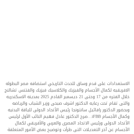
الاستعدادات على قدم وساق للحدث التاريخي استضافه مصر البطوله
الافريقيه لكمال الأجسام والفيزيك والكلاسيك فيزيك والفتنس تشالنج
خلال الفتره من 17 وحتى 21 ديسمبر القادم 2025 بمدينه الاسكندريه
والتى تقام تحت رعايه الدكتور اشرف صبحى وزير الشباب والرياضه
وبحضور الدكتور رافائيل سانتونجا رئيس الأتحاد الدولى للياقة البدنيه
وكمال الأجسام iFBB…صرح الدكتور عادل فهيم النائب الأول لرئيس
الأتحاد الدولى ورئيس الاتحاد المصرى والعربي والأفريقي لكمال
الأجسام عن آخر التعديلات التى طرأت وتوضيح بعض الأمور المتعلقة