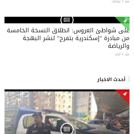
منذ 3 ساعات
على شواطئ العروس: انطلاق النسخة الخامسة
من مبادرة "إسكندرية بتفرح" لنشر البهجة
والرياضة
منذ 4 أيام
أحدث الاخبار