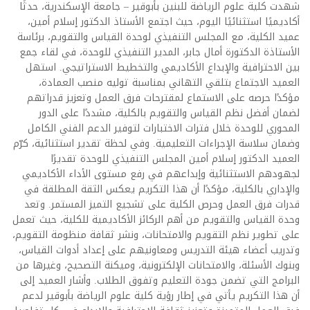
شهدت كلية علوم الرياضة للبنين بأبوقير – جامعة الإسكندرية، حدثًا
أكاديميًا استثنائيًا اليوم، حيث اجتمع الأستاذ الدكتور إسلام أمين،
عميد الكلية، مع المجلس التنفيذي لوحدة القياس والتقويم، برئاسة
الأستاذة الدكتورة أمال جابر، المدير التنفيذي للوحدة، في لقاء جمع
بين الاحترافية والإبداع الأكاديمي والتخطيط الاستراتيجي. استهل
العميد الاجتماع بتلقي التهاني بمناسبة توليه منصب العمادة،
مؤكدًا حرصه على الاستماع لمقترحات فرق العمل وتعزيز قدراتهم
لضمان أفضل نظم القياس والتقويم بالكلية، مشددًا على الدور
المحوري للوحدة خلال فترات الاختبارات لتوفير الدعم الفني الكامل
وضمان سلاسة الإجراءات التعليمية. وفي لحظة تقدير استثنائية، كرّم
العميد الدكتور إسلام أمين المجلس التنفيذي للوحدة تقديرًا
لجهودهم الاستثنائية وإبداعهم في رفع مستوى الأداء الأكاديمي
والإداري بالكلية، مؤكدًا أن هذا التكريم يعكس الثقة المطلقة في
قدرات فرق العمل وحرص الكلية على تشجيع التميز المستمر. وتعد
وحدة القياس والتقويم من أهم الركائز الأكاديمية للكلية، حيث تعمل
على تطوير نظم التقويم والامتحانات، ونشر ثقافة منظومة التقويم،
وتدريب أعضاء هيئة التدريس ومعاونيهم على إعداد أدوات القياس،
وبنوك الأسئلة، والامتحانات الإلكترونية، وميكنة التصحيح، وغيرها من
البرامج التي تضمن جودة التعليم وتفوق الطلاب. وأشار العميد إلى
أن هذا التكريم يأتي في إطار رؤية كلية علوم الرياضة بأبوقير لدعم