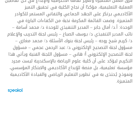
فرق العمل المتميزة وتعزيز ثقافة الاحترافية والإبداع في كل تفاصيل
العملية التعليمية، مؤكدًا أن نجاح الكلية في تحقيق التميز
الأكاديمي يرتكز على الجهد الجماعي والتفاني المستمر للكوادر
المتميزة. وضمت القائمة المكرمة نخبة من الكفاءات البارزة في
الوحدة: أ.د/ أمال جابر – المدير التنفيذي للوحدة د/ محمد أسامة –
نائب المدير التنفيذي د/ يوسف الصباغ – رئيس لجنة التدريب والإعلام
د/ كريم شيخ روحه – رئيس لجنة بنوك الأسئلة د/ محمد مغازي –
مسؤول لجنة التصحيح الإلكتروني د/ عبد الرحمن عجمي – مسؤول
لجنة التصحيح الإلكتروني أ/ هاني – مسؤول اللجنة الفنية ويأتي هذا
التكريم ليؤكد على أن كلية علوم الرياضة بالإسكندرية ليست مجرد
مؤسسة تعليمية، بل منصة للإبداع الأكاديمي والابتكار المؤسسي،
ونموذج يُحتذى به في تطوير التعليم الرياضي والقيادة الأكاديمية
المتميزة.