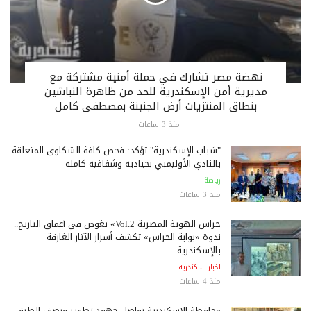
نهضة مصر تشارك في حملة أمنية مشتركة مع
مديرية أمن الإسكندرية للحد من ظاهرة النباشين
بنطاق المنتزيات أرض الجنينة بمصطفى كامل
منذ 3 ساعات
"شباب الإسكندرية" تؤكد: فحص كافة الشكاوى المتعلقة
بالنادي الأوليمبي بحيادية وشفافية كاملة
رياضة
منذ 3 ساعات
حراس الهوية المصرية Vol.2» تغوص في أعماق التاريخ..
ندوة «بوابة الحراس» تكشف أسرار الآثار الغارقة
بالإسكندرية
اخبار اسكندرية
منذ 4 ساعات
محافظة الإسكندرية تواصل جهود تطوير ورصف الطرق