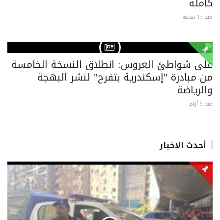
كاملة
منذ 17 ساعة
على شواطئ العروس: انطلاق النسخة الخامسة
من مبادرة "إسكندرية بتفرح" لنشر البهجة
والرياضة
منذ 5 أيام
أحدث الاخبار