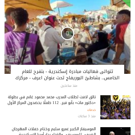
تتوالى فعاليات مبادرة إسكندرية - بتفرح للعام
الخامس.. بشاطئ البوريفاج تحت عنوان اعرف - مركزك
منذ ساعتين
تألق لافت لطلاب المدرب محمد محمود غانم في بطولة
«دكتور ماث» بأبو قير.. 112 طفلًا يحصدون المركز الأول
خدمات
منذ 3 ساعات
الموسيقار الكبير عمرو سليم وختام حفلات المهرجان
الصيفي للموسيقي والغناء بدار أوبرا الإسكندرية