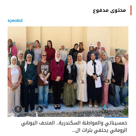
محتوى مدفوع
ندرية.. المتحف اليوناني
خمسيناتي والمواطنة السكندري
.
الروماني يحتفي بتراث ال...