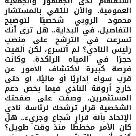
استفهام لدى الجمهور والجمعية
العمومية. والآن نلتقي بالمستشار
محمود الروبي شخصيًا لتوضيح
التفاصيل. في البداية.. هل ترى أنك
تسرعت في الترشح على منصب
رئيس النادي؟ لم أتسرع، لكن ألقيت
حجرًا في المياه الراكدة. وكانت
فرصة كبيرة لاكتشاف الأمور عن
قرب سواء إداريًا أو ماليًا، أو حتى
خارج أروقة النادي فيما يخص دعم
المستثمرين. وصفت على صفحتك
الشخصية قرار ترشحك لرئاسة نادي
الإتحاد بأنه قرار شجاع وجريء.. هل
كان الأمر مخططًا منذ وقت طويل؟