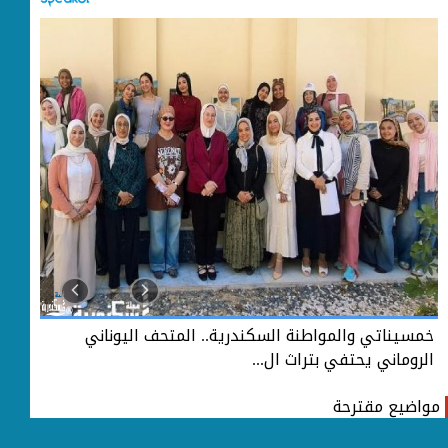
خمسيناتي والمواطنة السكندرية.. المتحف اليوناني
خمس
الروماني يحتفي بتراث ال...
الر
مواضيع مقترحة