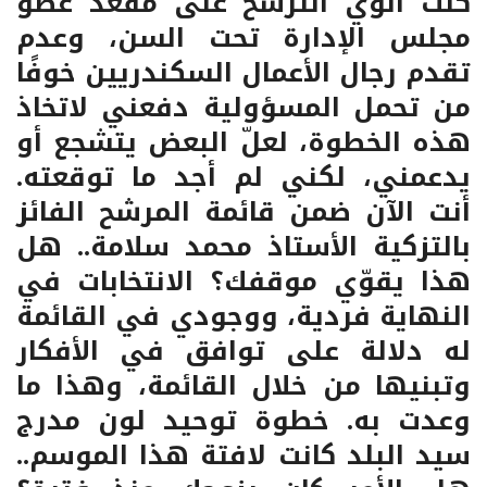
كنت أنوي الترشح على مقعد عضو
مجلس الإدارة تحت السن، وعدم
تقدم رجال الأعمال السكندريين خوفًا
من تحمل المسؤولية دفعني لاتخاذ
هذه الخطوة، لعلّ البعض يتشجع أو
يدعمني، لكني لم أجد ما توقعته.
أنت الآن ضمن قائمة المرشح الفائز
بالتزكية الأستاذ محمد سلامة.. هل
هذا يقوّي موقفك؟ الانتخابات في
النهاية فردية، ووجودي في القائمة
له دلالة على توافق في الأفكار
وتبنيها من خلال القائمة، وهذا ما
وعدت به. خطوة توحيد لون مدرج
سيد البلد كانت لافتة هذا الموسم..