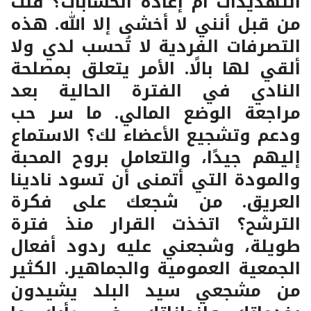
التهديدات أم إعادة الحسابات؟ قلت
من قبل أنني لا أخشى إلا الله. هذه
التصرفات الفردية لا تُحسب لدي ولا
ألقي لها بالًا. الأمر يتعلق بمصلحة
النادي في الفترة الحالية بعد
مراجعة الوضع المالي. ما سر حب
ودعم وتشجيع الأعضاء لك؟ الاستماع
إليهم جيدًا، والتعامل بروح المحبة
والمودة التي أتمنى أن تسود نادينا
العريق. من شجعك على فكرة
الترشح؟ اتخذت القرار منذ فترة
طويلة، وشجعني عليه ردود أفعال
الجمعية العمومية والجماهير. الكثير
من مشجعي سيد البلد يشيدون