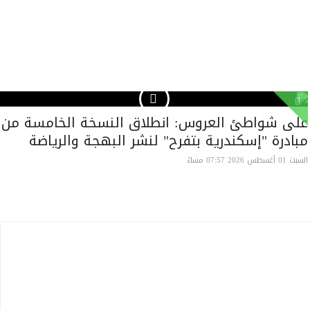
على شواطئ العروس: انطلاق النسخة الخامسة من
مبادرة "إسكندرية بتفرح" لنشر البهجة والرياضة
السبت 01 أغسطس 2026 07:57 مساءً