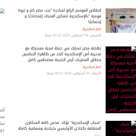
انطلاق الموسم الرابع لمبادرة "بنت مصر كنز و ثروة
قومية "بالإسكندرية لتمكين الفتيات إقتصاديًا و
إجتماعيًا
اخبار اسكندرية
الخميس 06 أغسطس 2026 02:42 مساءً
نهضة مصر تشارك في حملة أمنية مشتركة مع
مديرية أمن الإسكندرية للحد من ظاهرة النباشين
بنطاق المنتزيات أرض الجنينة بمصطفى كامل
اخبار اسكندرية
الأربعاء 05 أغسطس 2026 09:32 مساءً
أشا
سعا
"شباب الإسكندرية" تؤكد: فحص كافة الشكاوى
سلا
المتعلقة بالنادي الأوليمبي بحيادية وشفافية كاملة
دور
رياضة