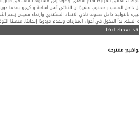
جهات نهائي المرتبط أمام الأهلي، وصولًا إلى مستواه اللافت في مباريات
ل داخل الملعب و محترم، مشيرًا ان الثنائي أنس أسامة و كيجو يقدما د
بيرة بالتواجد داخل صفوف نادي الاتحاد السكندري وارتداء قميص زعيم الثغ
 السلة، بدأ الدخول في أجواء المباريات ويقدم مردودًا إيجابيًا، متمنيًا ال
قد يعجبك ايضا
واضيع مقترحة