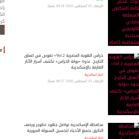
موا
الأربعاء 05 أغسطس 2026 09:18 مساءً
راج
الك
كرة
م
حراس الهوية المصرية Vol.2» تغوص في أعماق
التاريخ.. ندوة «بوابة الحراس» تكشف أسرار الآثار
الغارقة بالإسكندرية
اخبار اسكندرية
الأربعاء 05 أغسطس 2026 08:57 مساءً
محافظة الإسكندرية تواصل جهود تطوير ورصف
الطرق بجميع الأحياء لتحسين السيولة المرورية
اخبار اسكندرية