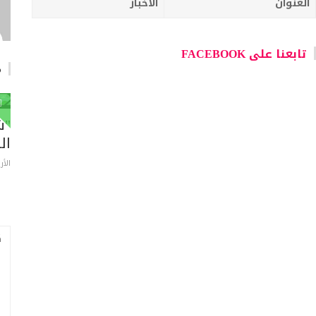
العنوان
الاخبار
تابعنا على FACEBOOK
م
"ش
ال
الأربعاء 05 أغ