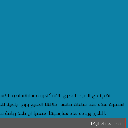
نظم نادى الصيد المصرى بالاسكندرية مسابقة لصيد الأس
استمرت لمدة عشر ساعات تنافس خلالها الجميع بروح رياضية للحص
النادى وزيادة عدد ممارسيها، متمنيا أن تأخد رياضة صيد الأسماك صدى واهتمام أكبر على كافة المستويات. وفى ختام المسابقة تم توزيع الجوائز على الفائزين أعقبها اقامة حفل فنى.
قد يعجبك ايضا