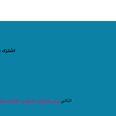
اشترك ف
التالى
على شواطئ العروس: انطلاق النسخ