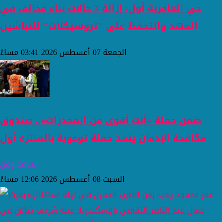
حي العامرية أول: إزالة 3 حالات بناء مخالف في
المهد والتحفظ على "تروسيكلات" للنباشين
الجمعة 07 أغسطس 2026 03:41 مساءً
ضمن حملة «أنت أقوى من المخدرات».. صندوق
مكافحة الإدمان ينفذ حملة توعوية بالمنتزه أول
ثقافة وفن
السبت 08 أغسطس 2026 12:06 مساءً