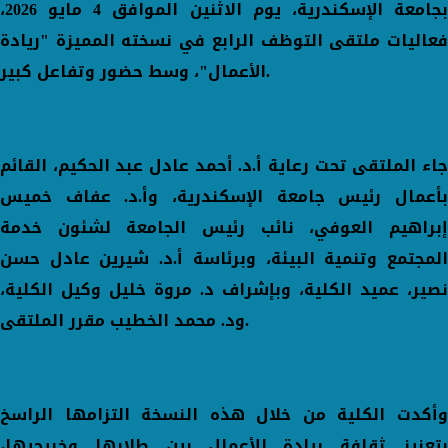
بجامعة الإسكندرية، يوم الاثنين الموافق 4 مايو 2026،
فعاليات ملتقى التوظف الرابع في نسخته المميزة "ريادة
الأعمال"، وسط حضور وتفاعل كبير.
جاء الملتقى تحت رعاية أ.د. أحمد عادل عبد الحكيم، القائم
بأعمال رئيس جامعة الإسكندرية، وأ.د. عفاف خميس
إبراهيم العوفي، نائب رئيس الجامعة لشئون خدمة
المجتمع وتنمية البيئة، وبرئاسة أ.د. شيرين عادل حسن
نصير، عميد الكلية، وبإشراف د. مروة خليل وكيل الكلية،
ود. محمد الخطيب مقرر الملتقى.
وأكدت الكلية من خلال هذه النسخة التزامها الراسخ
بتعزيز ثقافة ريادة الأعمال بين طلابها وخريجيها،