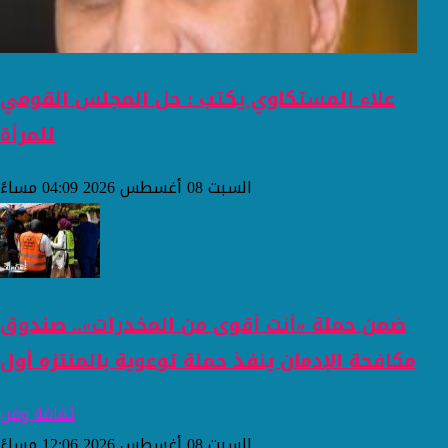
علاء المستكاوي يكتب : حل المجلس القومي
للمرأة
السبت 08 أغسطس 2026 04:09 مساءً
ضمن حملة «أنت أقوى من المخدرات».. صندوق
مكافحة الإدمان ينفذ حملة توعوية بالمنتزه أول
ثقافة وفن
السبت 08 أغسطس 2026 12:06 مساءً